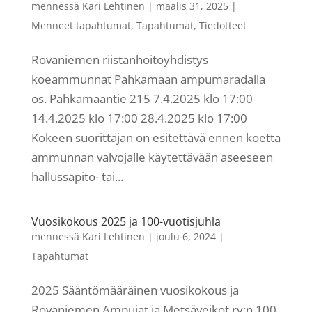
mennessä
Kari Lehtinen
|
maalis 31, 2025
|
Menneet tapahtumat
,
Tapahtumat
,
Tiedotteet
Rovaniemen riistanhoitoyhdistys
koeammunnat Pahkamaan ampumaradalla
os. Pahkamaantie 215 7.4.2025 klo 17:00
14.4.2025 klo 17:00 28.4.2025 klo 17:00
Kokeen suorittajan on esitettävä ennen koetta
ammunnan valvojalle käytettävään aseeseen
hallussapito- tai...
Vuosikokous 2025 ja 100-vuotisjuhla
mennessä
Kari Lehtinen
|
joulu 6, 2024
|
Tapahtumat
2025 Sääntömääräinen vuosikokous ja
Rovaniemen Ampujat ja Metsäveikot ry:n 100