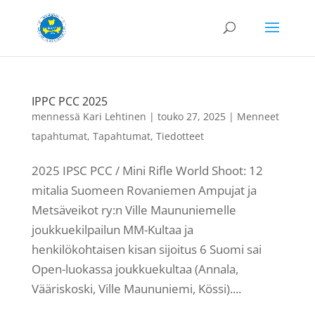
IPPC PCC 2025
mennessä
Kari Lehtinen
|
touko 27, 2025
|
Menneet
tapahtumat
,
Tapahtumat
,
Tiedotteet
2025 IPSC PCC / Mini Rifle World Shoot: 12
mitalia Suomeen Rovaniemen Ampujat ja
Metsäveikot ry:n Ville Maununiemelle
joukkuekilpailun MM-Kultaa ja
henkilökohtaisen kisan sijoitus 6 Suomi sai
Open-luokassa joukkuekultaa (Annala,
Vääriskoski, Ville Maununiemi, Kössi)....