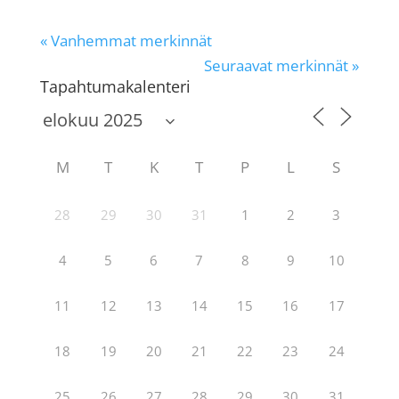
« Vanhemmat merkinnät
Seuraavat merkinnät »
Tapahtumakalenteri
M
T
K
T
P
L
S
28
29
30
31
1
2
3
4
5
6
7
8
9
10
11
12
13
14
15
16
17
18
19
20
21
22
23
24
25
26
27
28
29
30
31