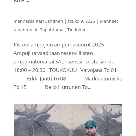
mennessä
Kari Lehtinen
|
touko 9, 2025
|
Menneet
tapahtumat
,
Tapahtumat
,
Tiedotteet
Pistooliampujien ampumavuorot 2025
Ampujilta vaaditaan reserviläisten
ampumaturva tai SAL lisenssi Torstaisin klo
18:00 – 20:30 TOUKOKUU Valvojana To 01
Erkki Jäntti To 08 Markku Jumisko
To 15 Reijo Huttunen To...