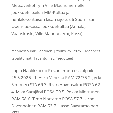
Metsäveikot ry:n Ville Maununiemelle
joukkuekilpailun MM-Kultaa ja
henkilökohtaisen kisan sijoitus 6 Suomi sai
Open-luokassa joukkuekultaa (Annala,
Vääriskoski, Ville Maununiemi, Kössi)....
mennessä
Kari Lehtinen
|
touko 26, 2025
|
Menneet
tapahtumat
,
Tapahtumat
,
Tiedotteet
Lapin Haulikkocup Rovaniemen osakilpailu
25.5.2025 1. Asko Viinikka RAM 72/75 2. Jyrki
Simonen STA 69 3. Risto Ahvensalmi POSA 62
4. Mika Sarajärvi POSA 59 5. Pekka Miettunen
RAM 58 6. Timo Nortamo POSA 57 7. Urpo
Silvennoinen RAM 53 7. Lasse Saastamoinen
KITA ...