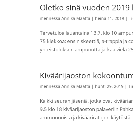
Oletko sinä vuoden 2019 
mennessä
Annika Määttä
|
heinä 11, 2019
|
T
Tervetuloa lauantaina 13.7. klo 10 a
75 kiekkoa: ensin skeettiä, a-trappia ja
yhteistuloksen ampunutta jatkaa vielä 25 k
Kiväärijaoston kokoontum
mennessä
Annika Määttä
|
huhti 29, 2019
|
Ti
Kaikki seuran jäseniä, jotka ovat kiväär
9.5 klo 18 kiväärijaoston palaveriin Pa
ammunnoista ja kivääriratojen käytöstä. Mi