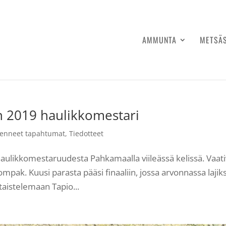
AMMUNTA
METSÄ
 2019 haulikkomestari
enneet tapahtumat
,
Tiedotteet
haulikkomestaruudesta Pahkamaalla viileässä kelissä. Vaat
ompak. Kuusi parasta pääsi finaaliin, jossa arvonnassa lajiks
 taistelemaan Tapio...