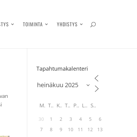
STYS
TOIMINTA
YHDISTYS
Tapahtumakalenteri
ivan
i
M
T
K
T
P
L
S
30
1
2
3
4
5
6
7
8
9
10
11
12
13