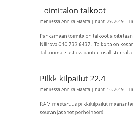
Toimitalon talkoot
mennessä
Annika Määttä
|
huhti 29, 2019
|
Ti
Pahkamaan toimitalon talkoot aloitetaan
Nilirova 040 732 6437. Talkoita on kesän 
Talkoomaksusta vapautuu osallistumalla y
Pilkkikilpailut 22.4
mennessä
Annika Määttä
|
huhti 16, 2019
|
Ti
RAM mestaruus pilkkikilpailut maanantai
seuran jäsenet perheineen!