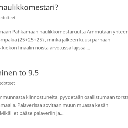
haulikkomestari?
iedotteet
mpumaan Pahkamaan haulikkomestaruutta Ammutaan yhtee
 compakia (25+25+25) , minkä jälkeen kuusi parhaan
iekon finaalin noista arvotussa lajissa....
inen to 9.5
edotteet
iammunnasta kiinnostuneita, pyydetään osallistumaan torst
hkamaalla. Palaverissa sovitaan muun muassa kesän
käli et pääse palaveriin ja...