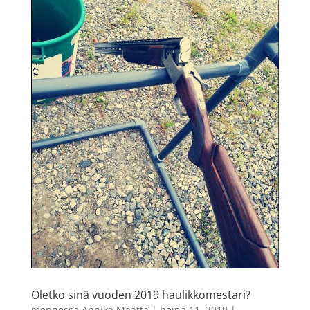
Oletko sinä vuoden 2019 haulikkomestari?
mennessä
Annika Määttä
|
heinä 11, 2019
|