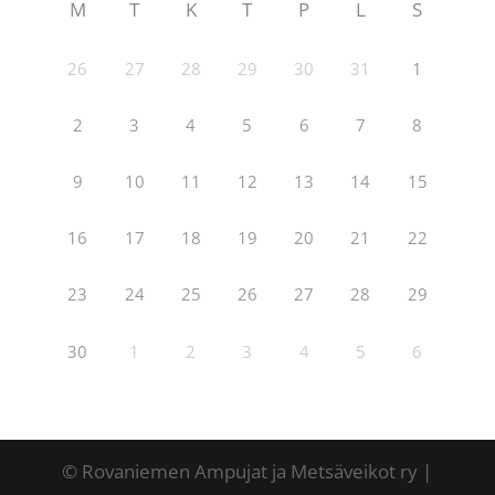
M
T
K
T
P
L
S
26
27
28
29
30
31
1
2
3
4
5
6
7
8
9
10
11
12
13
14
15
16
17
18
19
20
21
22
23
24
25
26
27
28
29
30
1
2
3
4
5
6
© Rovaniemen Ampujat ja Metsäveikot ry |