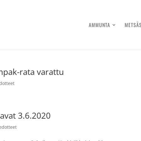
AMMUNTA
METSÄ
mpak-rata varattu
dotteet
kavat 3.6.2020
edotteet