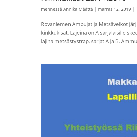
mennessä
Annika Määttä
|
marras 12, 2019
|
Rovaniemen Ampujat ja Metsäveikot järje
kinkkukisat. Lajeina on A sarjalaisille s
lajina metsästystrap, sarjat A ja B. Ammu