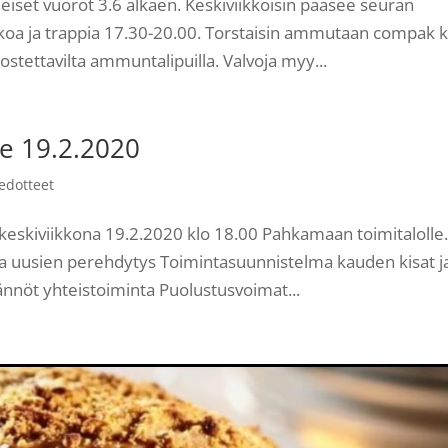
eiset vuorot 3.6 alkaen. Keskiviikkoisin pääsee seuran
oa ja trappia 17.30-20.00. Torstaisin ammutaan compak k
tettavilta ammuntalipuilla. Valvoja myy...
e 19.2.2020
iedotteet
eskiviikkona 19.2.2020 klo 18.00 Pahkamaan toimitalolle
 ja uusien perehdytys Toimintasuunnistelma kauden kisat j
nöt yhteistoiminta Puolustusvoimat...