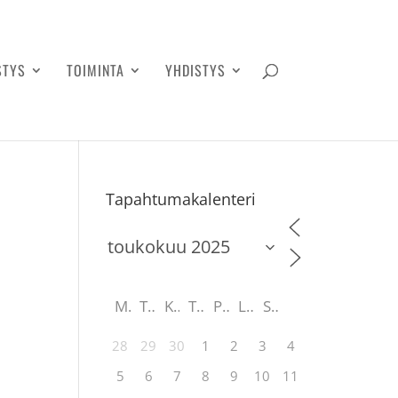
STYS
TOIMINTA
YHDISTYS
Tapahtumakalenteri
M
T
K
T
P
L
S
28
29
30
1
2
3
4
5
6
7
8
9
10
11