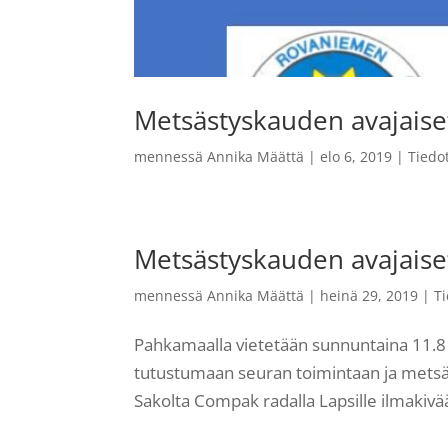
Metsästyskauden avajaise
mennessä
Annika Määttä
|
elo 6, 2019
|
Tiedo
Metsästyskauden avajaise
mennessä
Annika Määttä
|
heinä 29, 2019
|
T
Pahkamaalla vietetään sunnuntaina 11.
tutustumaan seuran toimintaan ja metsä
Sakolta Compak radalla Lapsille ilmakiv