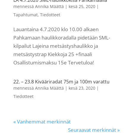
LA 4.7.2020 SML-haulikkokisa Pahkamaalla
mennessä
Annika Määttä
|
kesä 25, 2020
|
Tapahtumat
,
Tiedotteet
Lauantaina 4.7.2020 klo 10.00 alkaen
Pahkamaan haulikkoradalla pidetään SML-
kilpailut Lajeina metsästyshaulikko ja
metsästystrap Kiekkoja 25 +finaali
Osallistumismaksu 15e Tervetuloa!
22. – 23.8 Kivääriradat 75m ja 100m varattu
mennessä
Annika Määttä
|
kesä 23, 2020
|
Tiedotteet
« Vanhemmat merkinnät
Seuraavat merkinnät »