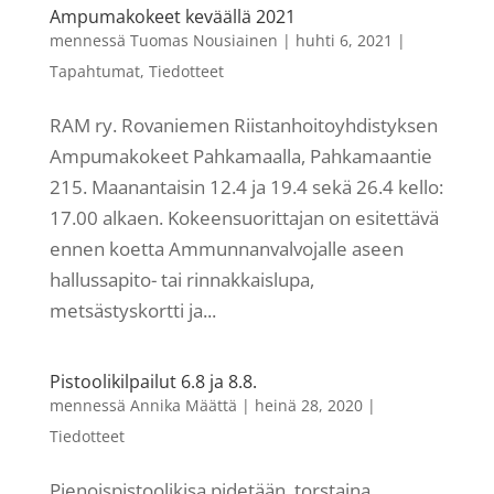
Ampumakokeet keväällä 2021
mennessä
Tuomas Nousiainen
|
huhti 6, 2021
|
Tapahtumat
,
Tiedotteet
RAM ry. Rovaniemen Riistanhoitoyhdistyksen
Ampumakokeet Pahkamaalla, Pahkamaantie
215. Maanantaisin 12.4 ja 19.4 sekä 26.4 kello:
17.00 alkaen. Kokeensuorittajan on esitettävä
ennen koetta Ammunnanvalvojalle aseen
hallussapito- tai rinnakkaislupa,
metsästyskortti ja...
Pistoolikilpailut 6.8 ja 8.8.
mennessä
Annika Määttä
|
heinä 28, 2020
|
Tiedotteet
Pienoispistoolikisa pidetään torstaina