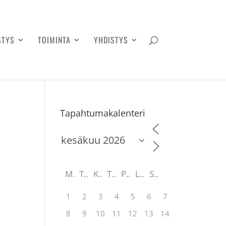
STYS
TOIMINTA
YHDISTYS
Tapahtumakalenteri
M
T
K
T
P
L
S
1
2
3
4
5
6
7
8
9
10
11
12
13
14