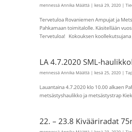
mennessä
Annika Määttä
|
kesä 29, 2020
|
Tie
Tervetuloa Rovaniemen Ampujat ja Metsä
Pahkamaan toimitalolle. Käsitellään vuosik
Tervetuloa! Kokouksen koollekutsujana 
LA 4.7.2020 SML-haulikko
mennessä
Annika Määttä
|
kesä 25, 2020
|
Ta
Lauantaina 4.7.2020 klo 10.00 alkaen Pa
metsästyshaulikko ja metsästystrap Kiek
22. – 23.8 Kivääriradat 7
mennessä
Annika Määttä
|
kesä 23, 2020
|
Tie