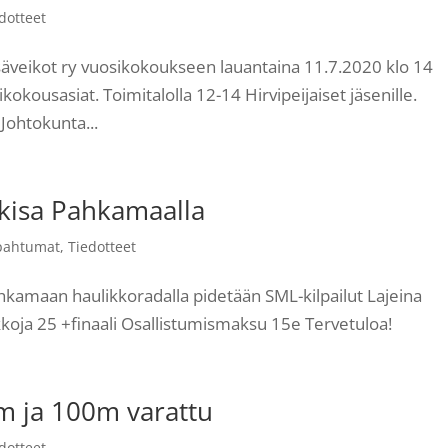
dotteet
veikot ry vuosikokoukseen lauantaina 11.7.2020 klo 14
okousasiat. Toimitalolla 12-14 Hirvipeijaiset jäsenille.
Johtokunta...
kisa Pahkamaalla
pahtumat
,
Tiedotteet
hkamaan haulikkoradalla pidetään SML-kilpailut Lajeina
koja 25 +finaali Osallistumismaksu 15e Tervetuloa!
5m ja 100m varattu
dotteet