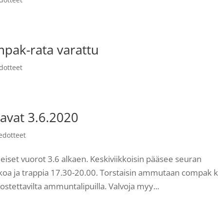
mpak-rata varattu
dotteet
kavat 3.6.2020
edotteet
eiset vuorot 3.6 alkaen. Keskiviikkoisin pääsee seuran
oa ja trappia 17.30-20.00. Torstaisin ammutaan compak k
tettavilta ammuntalipuilla. Valvoja myy...