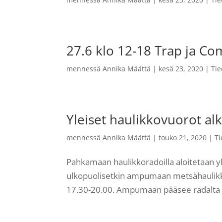
27.6 klo 12-18 Trap ja Co
mennessä
Annika Määttä
|
kesä 23, 2020
|
Tie
Yleiset haulikkovuorot al
mennessä
Annika Määttä
|
touko 21, 2020
|
Ti
Pahkamaan haulikkoradoilla aloitetaan yl
ulkopuolisetkin ampumaan metsähaulikk
17.30-20.00. Ampumaan pääsee radalta os