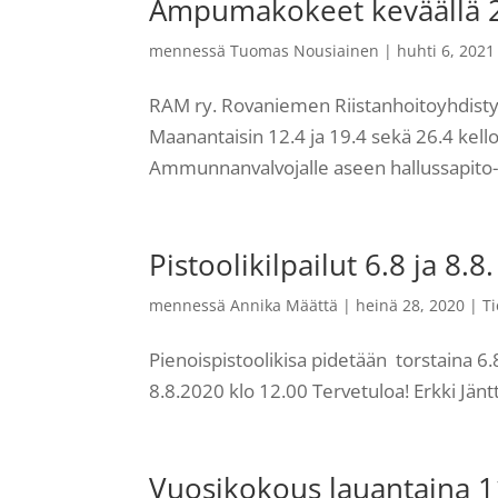
Ampumakokeet keväällä 
mennessä
Tuomas Nousiainen
|
huhti 6, 2021
RAM ry. Rovaniemen Riistanhoitoyhdis
Maanantaisin 12.4 ja 19.4 sekä 26.4 kell
Ammunnanvalvojalle aseen hallussapito- t
Pistoolikilpailut 6.8 ja 8.8.
mennessä
Annika Määttä
|
heinä 28, 2020
|
T
Pienoispistoolikisa pidetään torstaina 6.8
8.8.2020 klo 12.00 Tervetuloa! Erkki Jäntt
Vuosikokous lauantaina 1