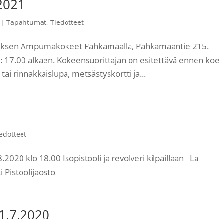
2021
|
Tapahtumat
,
Tiedotteet
tyksen Ampumakokeet Pahkamaalla, Pahkamaantie 215.
o: 17.00 alkaen. Kokeensuorittajan on esitettävä ennen koe
ai rinnakkaislupa, metsästyskortti ja...
iedotteet
.2020 klo 18.00 Isopistooli ja revolveri kilpaillaan La
i Pistoolijaosto
1.7.2020