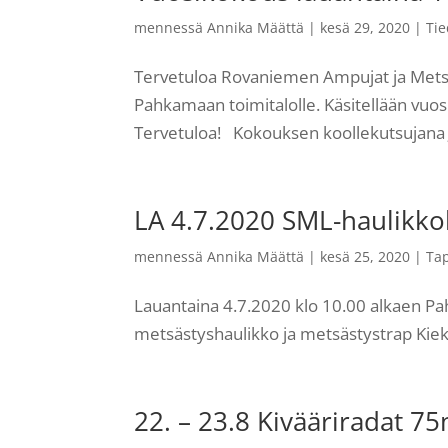
mennessä
Annika Määttä
|
kesä 29, 2020
|
Tie
Tervetuloa Rovaniemen Ampujat ja Metsä
Pahkamaan toimitalolle. Käsitellään vuosik
Tervetuloa! Kokouksen koollekutsujana 
LA 4.7.2020 SML-haulikko
mennessä
Annika Määttä
|
kesä 25, 2020
|
Ta
Lauantaina 4.7.2020 klo 10.00 alkaen Pa
metsästyshaulikko ja metsästystrap Kiek
22. – 23.8 Kivääriradat 7