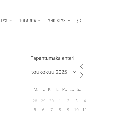
STYS
TOIMINTA
YHDISTYS
Tapahtumakalenteri
M
T
K
T
P
L
S
..
28
29
30
1
2
3
4
5
6
7
8
9
10
11