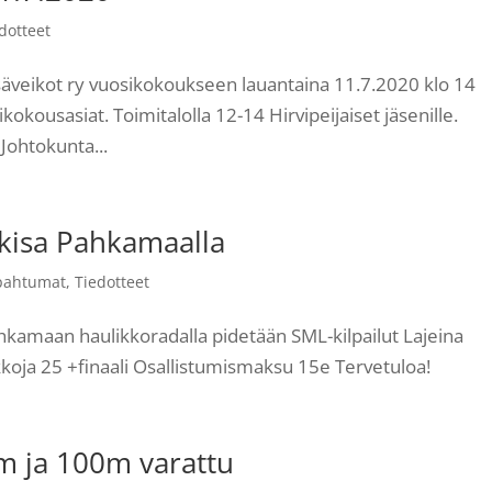
dotteet
veikot ry vuosikokoukseen lauantaina 11.7.2020 klo 14
okousasiat. Toimitalolla 12-14 Hirvipeijaiset jäsenille.
Johtokunta...
kisa Pahkamaalla
pahtumat
,
Tiedotteet
hkamaan haulikkoradalla pidetään SML-kilpailut Lajeina
koja 25 +finaali Osallistumismaksu 15e Tervetuloa!
5m ja 100m varattu