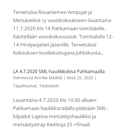
Tervetuloa Rovaniemen Ampujat ja
Metsäveikot ry vuosikokoukseen lauantaina
11.7.2020 klo 14 Pahkamaan toimitalolle.
Käsitellään vuosikokousasiat. Toimitalolla 12-
14 Hirvipeijaiset jäsenille. Tervetuloa!
Kokouksen koollekutsujana Johtokunta...
LA 4.7.2020 SML-haulikkokisa Pahkamaalla
mennessä
Annika Määttä
|
kesä 25, 2020
|
Tapahtumat
,
Tiedotteet
Lauantaina 4.7.2020 klo 10.00 alkaen
Pahkamaan haulikkoradalla pidetään SML-
kilpailut Lajeina metsästyshaulikko ja
metsästystrap Kiekkoja 25 +finaali