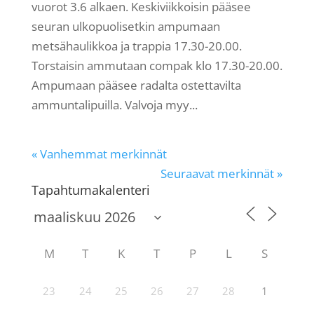
vuorot 3.6 alkaen. Keskiviikkoisin pääsee
seuran ulkopuolisetkin ampumaan
metsähaulikkoa ja trappia 17.30-20.00.
Torstaisin ammutaan compak klo 17.30-20.00.
Ampumaan pääsee radalta ostettavilta
ammuntalipuilla. Valvoja myy...
« Vanhemmat merkinnät
Seuraavat merkinnät »
Tapahtumakalenteri
M
T
K
T
P
L
S
23
24
25
26
27
28
1