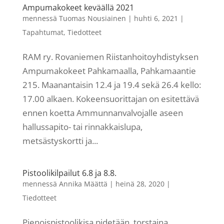
Ampumakokeet keväällä 2021
mennessä
Tuomas Nousiainen
|
huhti 6, 2021
|
Tapahtumat
,
Tiedotteet
RAM ry. Rovaniemen Riistanhoitoyhdistyksen
Ampumakokeet Pahkamaalla, Pahkamaantie
215. Maanantaisin 12.4 ja 19.4 sekä 26.4 kello:
17.00 alkaen. Kokeensuorittajan on esitettävä
ennen koetta Ammunnanvalvojalle aseen
hallussapito- tai rinnakkaislupa,
metsästyskortti ja...
Pistoolikilpailut 6.8 ja 8.8.
mennessä
Annika Määttä
|
heinä 28, 2020
|
Tiedotteet
Pienoispistoolikisa pidetään torstaina