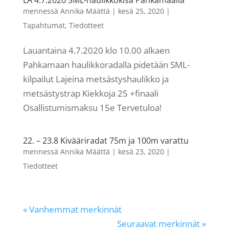
LA 4.7.2020 SML-haulikkokisa Pahkamaalla
mennessä
Annika Määttä
|
kesä 25, 2020
|
Tapahtumat
,
Tiedotteet
Lauantaina 4.7.2020 klo 10.00 alkaen
Pahkamaan haulikkoradalla pidetään SML-
kilpailut Lajeina metsästyshaulikko ja
metsästystrap Kiekkoja 25 +finaali
Osallistumismaksu 15e Tervetuloa!
22. – 23.8 Kivääriradat 75m ja 100m varattu
mennessä
Annika Määttä
|
kesä 23, 2020
|
Tiedotteet
« Vanhemmat merkinnät
Seuraavat merkinnät »