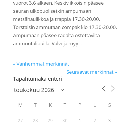
vuorot 3.6 alkaen. Keskiviikkoisin pääsee
seuran ulkopuolisetkin ampumaan
metsähaulikkoa ja trappia 17.30-20.00.
Torstaisin ammutaan compak klo 17.30-20.00.
Ampumaan pääsee radalta ostettavilta
ammuntalipuilla. Valvoja myy...
« Vanhemmat merkinnät
Seuraavat merkinnät »
Tapahtumakalenteri
M
T
K
T
P
L
S
27
28
29
30
1
2
3