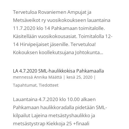
Tervetuloa Rovaniemen Ampujat ja
Metsäveikot ry vuosikokoukseen lauantaina
11.7.2020 klo 14 Pahkamaan toimitalolle.
Käsitellään vuosikokousasiat. Toimitalolla 12-
14 Hirvipeijaiset jäsenille. Tervetuloa!
Kokouksen koollekutsujana Johtokunta...
LA 4.7.2020 SML-haulikkokisa Pahkamaalla
mennessä
Annika Määttä
|
kesä 25, 2020
|
Tapahtumat
,
Tiedotteet
Lauantaina 4.7.2020 klo 10.00 alkaen
Pahkamaan haulikkoradalla pidetään SML-
kilpailut Lajeina metsästyshaulikko ja
metsästystrap Kiekkoja 25 +finaali