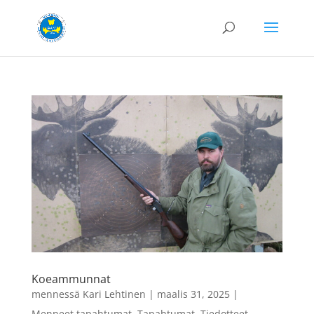
Koeammunnat
mennessä
Kari Lehtinen
|
maalis 31, 2025
|
Menneet tapahtumat
,
Tapahtumat
,
Tiedotteet