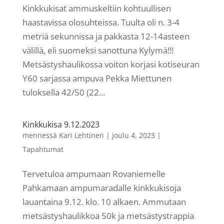
Kinkkukisat ammuskeltiin kohtuullisen
haastavissa olosuhteissa. Tuulta oli n. 3-4
metriä sekunnissa ja pakkasta 12-14asteen
välillä, eli suomeksi sanottuna Kylymä!!!
Metsästyshaulikossa voiton korjasi kotiseuran
Y60 sarjassa ampuva Pekka Miettunen
tuloksella 42/50 (22...
Kinkkukisa 9.12.2023
mennessä
Kari Lehtinen
|
joulu 4, 2023
|
Tapahtumat
Tervetuloa ampumaan Rovaniemelle
Pahkamaan ampumaradalle kinkkukisoja
lauantaina 9.12. klo. 10 alkaen. Ammutaan
metsästyshaulikkoa 50k ja metsästystrappia