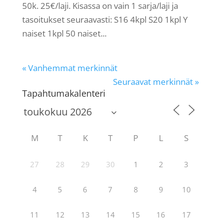
50k. 25€/laji. Kisassa on vain 1 sarja/laji ja
tasoitukset seuraavasti: S16 4kpl S20 1kpl Y
naiset 1kpl 50 naiset...
« Vanhemmat merkinnät
Seuraavat merkinnät »
Tapahtumakalenteri
M
T
K
T
P
L
S
27
28
29
30
1
2
3
4
5
6
7
8
9
10
11
12
13
14
15
16
17