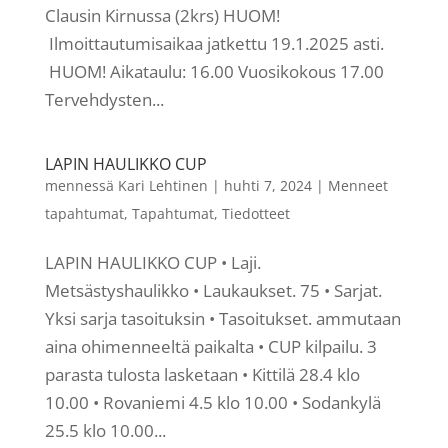
Clausin Kirnussa (2krs) HUOM!
Ilmoittautumisaikaa jatkettu 19.1.2025 asti.
HUOM! Aikataulu: 16.00 Vuosikokous 17.00
Tervehdysten...
LAPIN HAULIKKO CUP
mennessä
Kari Lehtinen
|
huhti 7, 2024
|
Menneet
tapahtumat
,
Tapahtumat
,
Tiedotteet
LAPIN HAULIKKO CUP • Laji.
Metsästyshaulikko • Laukaukset. 75 • Sarjat.
Yksi sarja tasoituksin • Tasoitukset. ammutaan
aina ohimenneeltä paikalta • CUP kilpailu. 3
parasta tulosta lasketaan • Kittilä 28.4 klo
10.00 • Rovaniemi 4.5 klo 10.00 • Sodankylä
25.5 klo 10.00...