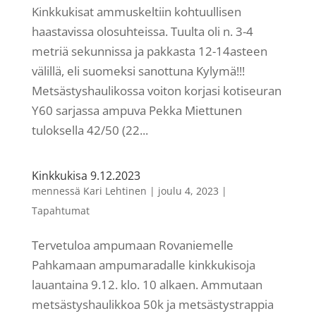
Kinkkukisat ammuskeltiin kohtuullisen
haastavissa olosuhteissa. Tuulta oli n. 3-4
metriä sekunnissa ja pakkasta 12-14asteen
välillä, eli suomeksi sanottuna Kylymä!!!
Metsästyshaulikossa voiton korjasi kotiseuran
Y60 sarjassa ampuva Pekka Miettunen
tuloksella 42/50 (22...
Kinkkukisa 9.12.2023
mennessä
Kari Lehtinen
|
joulu 4, 2023
|
Tapahtumat
Tervetuloa ampumaan Rovaniemelle
Pahkamaan ampumaradalle kinkkukisoja
lauantaina 9.12. klo. 10 alkaen. Ammutaan
metsästyshaulikkoa 50k ja metsästystrappia