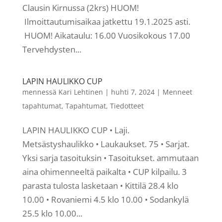
Clausin Kirnussa (2krs) HUOM!
Ilmoittautumisaikaa jatkettu 19.1.2025 asti.
HUOM! Aikataulu: 16.00 Vuosikokous 17.00
Tervehdysten...
LAPIN HAULIKKO CUP
mennessä
Kari Lehtinen
|
huhti 7, 2024
|
Menneet
tapahtumat
,
Tapahtumat
,
Tiedotteet
LAPIN HAULIKKO CUP • Laji.
Metsästyshaulikko • Laukaukset. 75 • Sarjat.
Yksi sarja tasoituksin • Tasoitukset. ammutaan
aina ohimenneeltä paikalta • CUP kilpailu. 3
parasta tulosta lasketaan • Kittilä 28.4 klo
10.00 • Rovaniemi 4.5 klo 10.00 • Sodankylä
25.5 klo 10.00...