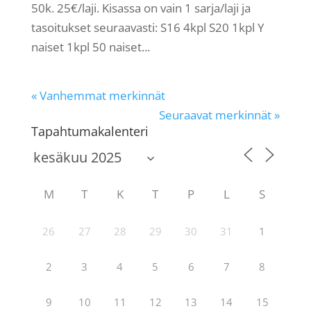
50k. 25€/laji. Kisassa on vain 1 sarja/laji ja
tasoitukset seuraavasti: S16 4kpl S20 1kpl Y
naiset 1kpl 50 naiset...
« Vanhemmat merkinnät
Seuraavat merkinnät »
Tapahtumakalenteri
M
T
K
T
P
L
S
26
27
28
29
30
31
1
2
3
4
5
6
7
8
9
10
11
12
13
14
15