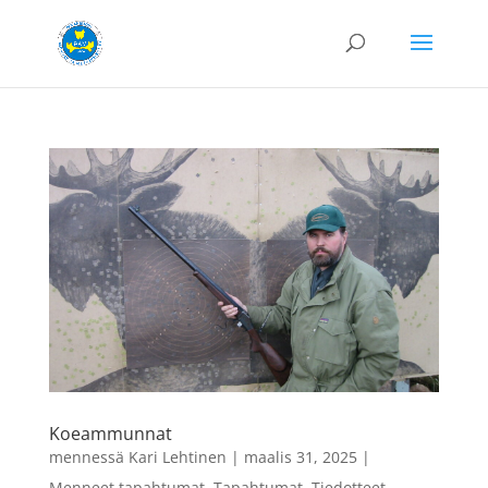
Koeammunnat
mennessä
Kari Lehtinen
|
maalis 31, 2025
|
Menneet tapahtumat
,
Tapahtumat
,
Tiedotteet