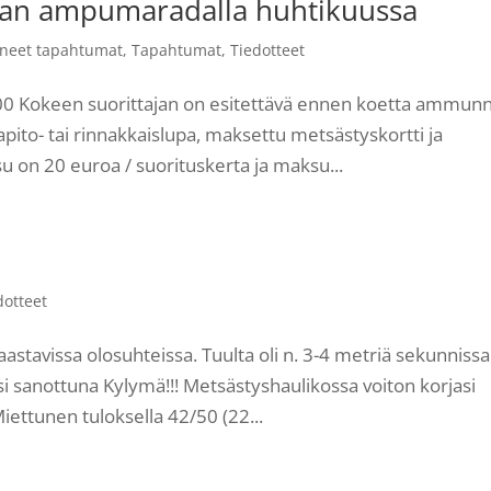
n ampumaradalla huhtikuussa
neet tapahtumat
,
Tapahtumat
,
Tiedotteet
7:00 Kokeen suorittajan on esitettävä ennen koetta ammun
pito- tai rinnakkaislupa, maksettu metsästyskortti ja
on 20 euroa / suorituskerta ja maksu...
dotteet
stavissa olosuhteissa. Tuulta oli n. 3-4 metriä sekunnissa
si sanottuna Kylymä!!! Metsästyshaulikossa voiton korjasi
ettunen tuloksella 42/50 (22...