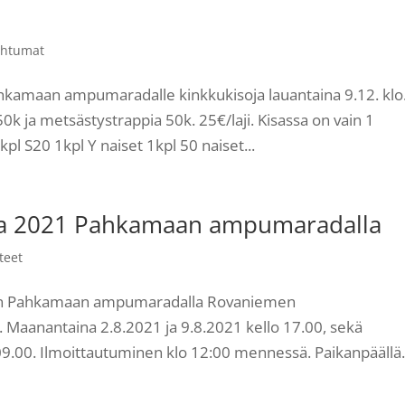
ahtumat
amaan ampumaradalle kinkkukisoja lauantaina 9.12. klo
 ja metsästystrappia 50k. 25€/laji. Kisassa on vain 1
4kpl S20 1kpl Y naiset 1kpl 50 naiset...
a 2021 Pahkamaan ampumaradalla
teet
y:n Pahkamaan ampumaradalla Rovaniemen
Maanantaina 2.8.2021 ja 9.8.2021 kello 17.00, sekä
09.00. Ilmoittautuminen klo 12:00 mennessä. Paikanpäällä.