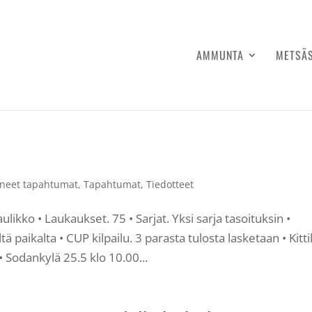
AMMUNTA
METSÄ
neet tapahtumat
,
Tapahtumat
,
Tiedotteet
kko • Laukaukset. 75 • Sarjat. Yksi sarja tasoituksin •
aikalta • CUP kilpailu. 3 parasta tulosta lasketaan • Kitti
• Sodankylä 25.5 klo 10.00...