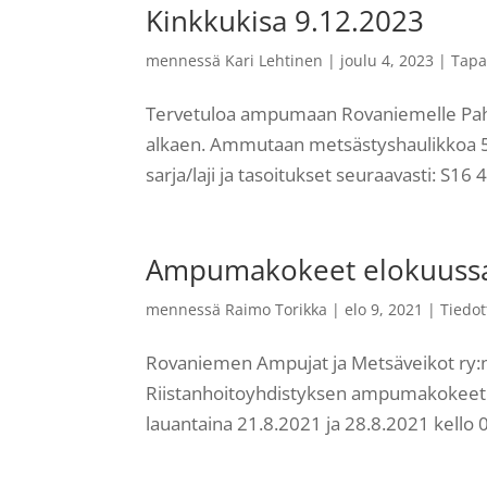
Kinkkukisa 9.12.2023
mennessä
Kari Lehtinen
|
joulu 4, 2023
|
Tap
Tervetuloa ampumaan Rovaniemelle Pahk
alkaen. Ammutaan metsästyshaulikkoa 50k
sarja/laji ja tasoitukset seuraavasti: S16 
Ampumakokeet elokuuss
mennessä
Raimo Torikka
|
elo 9, 2021
|
Tiedot
Rovaniemen Ampujat ja Metsäveikot r
Riistanhoitoyhdistyksen ampumakokeet. 
lauantaina 21.8.2021 ja 28.8.2021 kello 