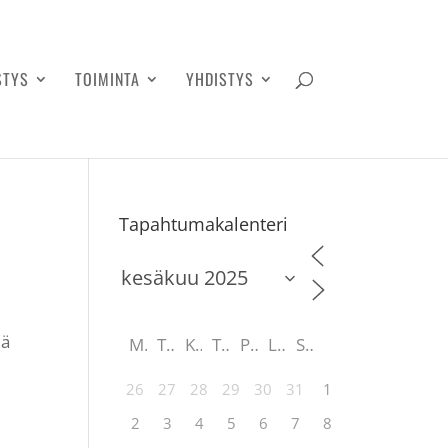
STYS
TOIMINTA
YHDISTYS
Tapahtumakalenteri
lä
M
T
K
T
P
L
S
26
27
28
29
30
31
1
2
3
4
5
6
7
8