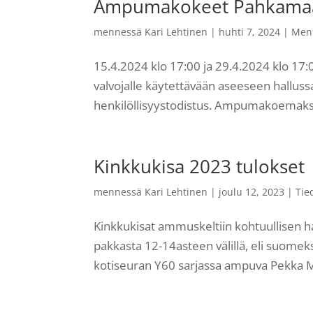
Ampumakokeet Pahkamaa
mennessä
Kari Lehtinen
|
huhti 7, 2024
|
Men
15.4.2024 klo 17:00 ja 29.4.2024 klo 1
valvojalle käytettävään aseeseen hallussa
henkilöllisyystodistus. Ampumakoemaksu 
Kinkkukisa 2023 tulokset
mennessä
Kari Lehtinen
|
joulu 12, 2023
|
Tie
Kinkkukisat ammuskeltiin kohtuullisen haa
pakkasta 12-14asteen välillä, eli suomek
kotiseuran Y60 sarjassa ampuva Pekka Mi