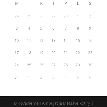
M
T
K
T
P
L
S
24
25
26
27
28
1
2
3
4
5
6
7
8
9
10
11
12
13
14
15
16
17
18
19
20
21
22
23
24
25
26
27
28
29
30
31
1
2
3
4
5
6
© Rovaniemen Ampujat ja Metsäveikot ry |