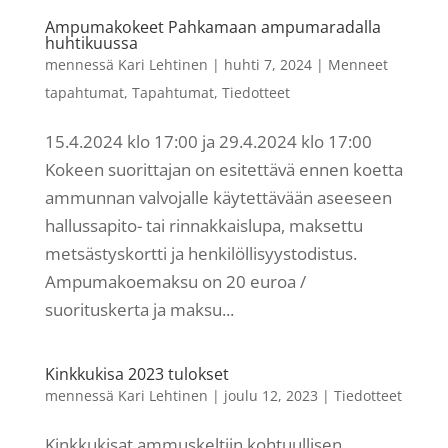
Ampumakokeet Pahkamaan ampumaradalla
huhtikuussa
mennessä
Kari Lehtinen
|
huhti 7, 2024
|
Menneet
tapahtumat
,
Tapahtumat
,
Tiedotteet
15.4.2024 klo 17:00 ja 29.4.2024 klo 17:00
Kokeen suorittajan on esitettävä ennen koetta
ammunnan valvojalle käytettävään aseeseen
hallussapito- tai rinnakkaislupa, maksettu
metsästyskortti ja henkilöllisyystodistus.
Ampumakoemaksu on 20 euroa /
suorituskerta ja maksu...
Kinkkukisa 2023 tulokset
mennessä
Kari Lehtinen
|
joulu 12, 2023
|
Tiedotteet
Kinkkukisat ammuskeltiin kohtuullisen