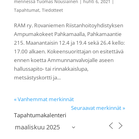
mennessä
Tuomas Nousiainen
|
huhti 6, 2021
|
Tapahtumat
,
Tiedotteet
RAM ry. Rovaniemen Riistanhoitoyhdistyksen
Ampumakokeet Pahkamaalla, Pahkamaantie
215. Maanantaisin 12.4 ja 19.4 sekä 26.4 kello:
17.00 alkaen. Kokeensuorittajan on esitettävä
ennen koetta Ammunnanvalvojalle aseen
hallussapito- tai rinnakkaislupa,
metsästyskortti ja...
« Vanhemmat merkinnät
Seuraavat merkinnät »
Tapahtumakalenteri