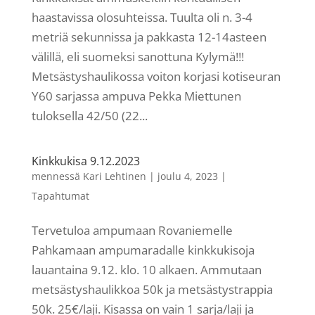
haastavissa olosuhteissa. Tuulta oli n. 3-4
metriä sekunnissa ja pakkasta 12-14asteen
välillä, eli suomeksi sanottuna Kylymä!!!
Metsästyshaulikossa voiton korjasi kotiseuran
Y60 sarjassa ampuva Pekka Miettunen
tuloksella 42/50 (22...
Kinkkukisa 9.12.2023
mennessä
Kari Lehtinen
|
joulu 4, 2023
|
Tapahtumat
Tervetuloa ampumaan Rovaniemelle
Pahkamaan ampumaradalle kinkkukisoja
lauantaina 9.12. klo. 10 alkaen. Ammutaan
metsästyshaulikkoa 50k ja metsästystrappia
50k. 25€/laji. Kisassa on vain 1 sarja/laji ja