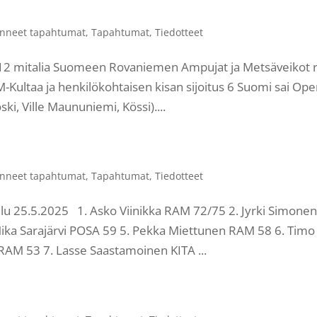
nneet tapahtumat
,
Tapahtumat
,
Tiedotteet
: 12 mitalia Suomeen Rovaniemen Ampujat ja Metsäveikot 
Kultaa ja henkilökohtaisen kisan sijoitus 6 Suomi sai Ope
ki, Ville Maununiemi, Kössi)....
nneet tapahtumat
,
Tapahtumat
,
Tiedotteet
lu 25.5.2025 1. Asko Viinikka RAM 72/75 2. Jyrki Simone
Mika Sarajärvi POSA 59 5. Pekka Miettunen RAM 58 6. Timo
AM 53 7. Lasse Saastamoinen KITA ...