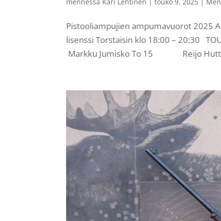
mennessä
Kari Lehtinen
|
touko 9, 2025
|
Men
Pistooliampujien ampumavuorot 2025 Amp
lisenssi Torstaisin klo 18:00 – 20
Markku Jumisko To 15 Reijo Huttun