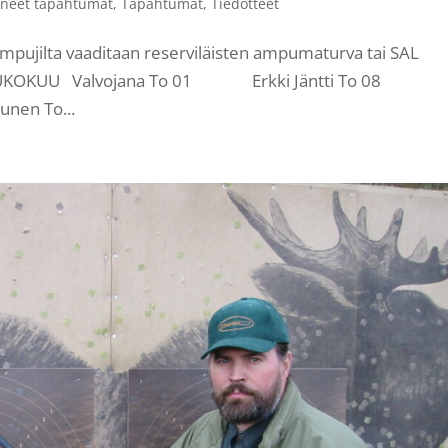
neet tapahtumat
,
Tapahtumat
,
Tiedotteet
ujilta vaaditaan reserviläisten ampumaturva tai SAL
:30 TOUKOKUU Valvojana To 01 Erkki Jäntti To 08
en To...