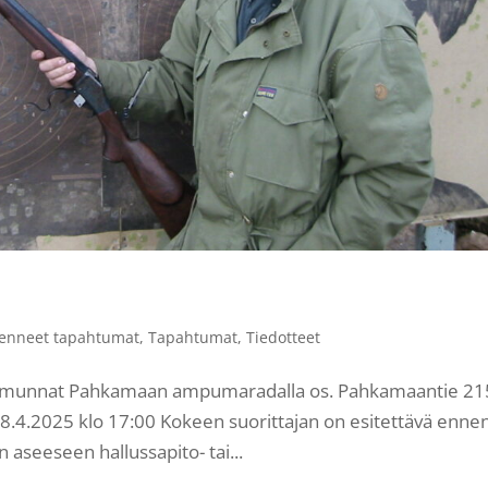
enneet tapahtumat
,
Tapahtumat
,
Tiedotteet
ammunnat Pahkamaan ampumaradalla os. Pahkamaantie 21
28.4.2025 klo 17:00 Kokeen suorittajan on esitettävä enne
aseeseen hallussapito- tai...