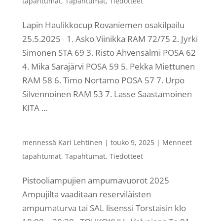
tapahtumat
,
Tapahtumat
,
Tiedotteet
Lapin Haulikkocup Rovaniemen osakilpailu
25.5.2025 1. Asko Viinikka RAM 72/75 2. Jyrki
Simonen STA 69 3. Risto Ahvensalmi POSA 62
4. Mika Sarajärvi POSA 59 5. Pekka Miettunen
RAM 58 6. Timo Nortamo POSA 57 7. Urpo
Silvennoinen RAM 53 7. Lasse Saastamoinen
KITA ...
mennessä
Kari Lehtinen
|
touko 9, 2025
|
Menneet
tapahtumat
,
Tapahtumat
,
Tiedotteet
Pistooliampujien ampumavuorot 2025
Ampujilta vaaditaan reserviläisten
ampumaturva tai SAL lisenssi Torstaisin klo