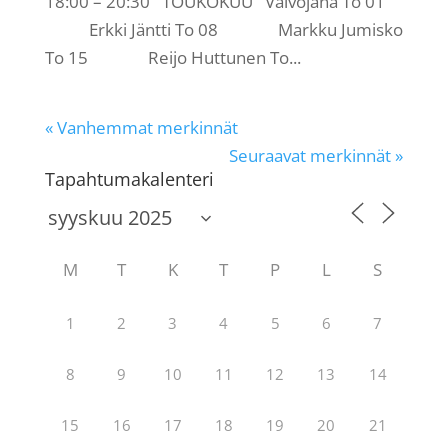
18:00 – 20:30 TOUKOKUU Valvojana To 01
Erkki Jäntti To 08 Markku Jumisko
To 15 Reijo Huttunen To...
« Vanhemmat merkinnät
Seuraavat merkinnät »
Tapahtumakalenteri
M
T
K
T
P
L
S
1
2
3
4
5
6
7
8
9
10
11
12
13
14
15
16
17
18
19
20
21