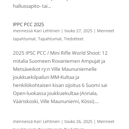
hallussapito- tai...
IPPC PCC 2025
mennessä
Kari Lehtinen
|
touko 27, 2025
|
Menneet
tapahtumat
,
Tapahtumat
,
Tiedotteet
2025 IPSC PCC / Mini Rifle World Shoot: 12
mitalia Suomeen Rovaniemen Ampujat ja
Metsäveikot ry:n Ville Maununiemelle
joukkuekilpailun MM-Kultaa ja
henkilökohtaisen kisan sijoitus 6 Suomi sai
Open-luokassa joukkuekultaa (Annala,
Vääriskoski, Ville Maununiemi, Kössi)....
mennessä
Kari Lehtinen
|
touko 26, 2025
|
Menneet