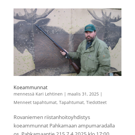
Koeammunnat
mennessä
Kari Lehtinen
|
maalis 31, 2025
|
Menneet tapahtumat
,
Tapahtumat
,
Tiedotteet
Rovaniemen riistanhoitoyhdistys
koeammunnat Pahkamaan ampumaradalla
os. Pahkamaantie 215 7.4.2025 klo 17:00