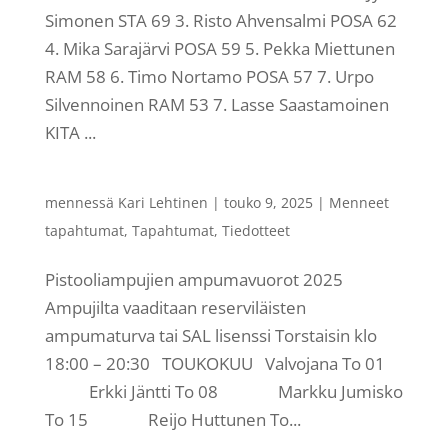
Simonen STA 69 3. Risto Ahvensalmi POSA 62
4. Mika Sarajärvi POSA 59 5. Pekka Miettunen
RAM 58 6. Timo Nortamo POSA 57 7. Urpo
Silvennoinen RAM 53 7. Lasse Saastamoinen
KITA ...
mennessä
Kari Lehtinen
|
touko 9, 2025
|
Menneet
tapahtumat
,
Tapahtumat
,
Tiedotteet
Pistooliampujien ampumavuorot 2025
Ampujilta vaaditaan reserviläisten
ampumaturva tai SAL lisenssi Torstaisin klo
18:00 – 20:30 TOUKOKUU Valvojana To 01
Erkki Jäntti To 08 Markku Jumisko
To 15 Reijo Huttunen To...