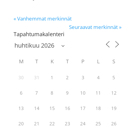
« Vanhemmat merkinnät
Seuraavat merkinnät »
Tapahtumakalenteri
M
T
K
T
P
L
S
30
31
1
2
3
4
5
6
7
8
9
10
11
12
13
14
15
16
17
18
19
20
21
22
23
24
25
26