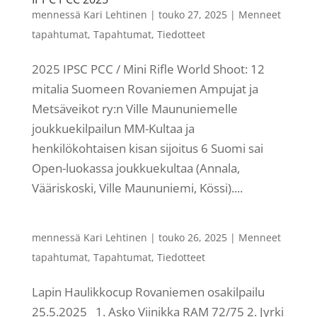
mennessä
Kari Lehtinen
|
touko 27, 2025
|
Menneet
tapahtumat
,
Tapahtumat
,
Tiedotteet
2025 IPSC PCC / Mini Rifle World Shoot: 12
mitalia Suomeen Rovaniemen Ampujat ja
Metsäveikot ry:n Ville Maununiemelle
joukkuekilpailun MM-Kultaa ja
henkilökohtaisen kisan sijoitus 6 Suomi sai
Open-luokassa joukkuekultaa (Annala,
Vääriskoski, Ville Maununiemi, Kössi)....
mennessä
Kari Lehtinen
|
touko 26, 2025
|
Menneet
tapahtumat
,
Tapahtumat
,
Tiedotteet
Lapin Haulikkocup Rovaniemen osakilpailu
25.5.2025 1. Asko Viinikka RAM 72/75 2. Jyrki