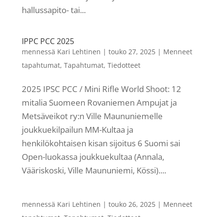
hallussapito- tai...
IPPC PCC 2025
mennessä
Kari Lehtinen
|
touko 27, 2025
|
Menneet
tapahtumat
,
Tapahtumat
,
Tiedotteet
2025 IPSC PCC / Mini Rifle World Shoot: 12
mitalia Suomeen Rovaniemen Ampujat ja
Metsäveikot ry:n Ville Maununiemelle
joukkuekilpailun MM-Kultaa ja
henkilökohtaisen kisan sijoitus 6 Suomi sai
Open-luokassa joukkuekultaa (Annala,
Vääriskoski, Ville Maununiemi, Kössi)....
mennessä
Kari Lehtinen
|
touko 26, 2025
|
Menneet