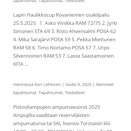
tapahtumat
,
Tapahtumat
,
Tiedotteet
Lapin Haulikkocup Rovaniemen osakilpailu
25.5.2025 1. Asko Viinikka RAM 72/75 2. Jyrki
Simonen STA 69 3. Risto Ahvensalmi POSA 62
4. Mika Sarajärvi POSA 59 5. Pekka Miettunen
RAM 58 6. Timo Nortamo POSA 57 7. Urpo
Silvennoinen RAM 53 7. Lasse Saastamoinen
KITA ...
mennessä
Kari Lehtinen
|
touko 9, 2025
|
Menneet
tapahtumat
,
Tapahtumat
,
Tiedotteet
Pistooliampujien ampumavuorot 2025
Ampujilta vaaditaan reserviläisten
ampumaturva tai SAL lisenssi Torstaisin klo