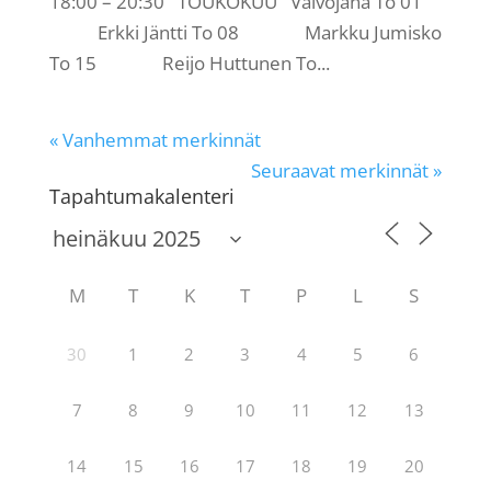
18:00 – 20:30 TOUKOKUU Valvojana To 01
Erkki Jäntti To 08 Markku Jumisko
To 15 Reijo Huttunen To...
« Vanhemmat merkinnät
Seuraavat merkinnät »
Tapahtumakalenteri
M
T
K
T
P
L
S
30
1
2
3
4
5
6
7
8
9
10
11
12
13
14
15
16
17
18
19
20