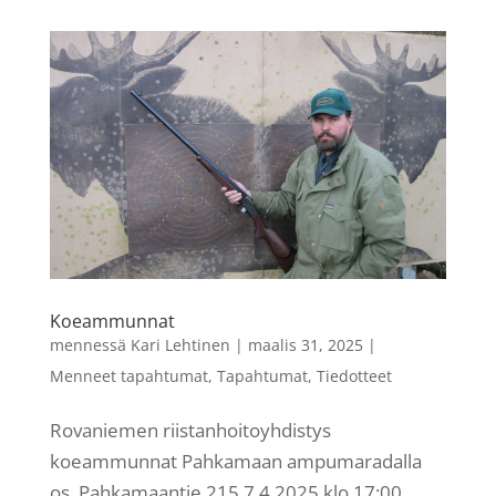
Koeammunnat
mennessä
Kari Lehtinen
|
maalis 31, 2025
|
Menneet tapahtumat
,
Tapahtumat
,
Tiedotteet
Rovaniemen riistanhoitoyhdistys
koeammunnat Pahkamaan ampumaradalla
os. Pahkamaantie 215 7.4.2025 klo 17:00