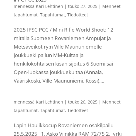
mennessä
Kari Lehtinen
|
touko 27, 2025
|
Menneet
tapahtumat
,
Tapahtumat
,
Tiedotteet
2025 IPSC PCC / Mini Rifle World Shoot: 12
mitalia Suomeen Rovaniemen Ampujat ja
Metsäveikot ry:n Ville Maununiemelle
joukkuekilpailun MM-Kultaa ja
henkilökohtaisen kisan sijoitus 6 Suomi sai
Open-luokassa joukkuekultaa (Annala,
Vääriskoski, Ville Maununiemi, Kössi)....
mennessä
Kari Lehtinen
|
touko 26, 2025
|
Menneet
tapahtumat
,
Tapahtumat
,
Tiedotteet
Lapin Haulikkocup Rovaniemen osakilpailu
25.5.2025 1. Asko Viinikka RAM 72/75 2. Jyrki