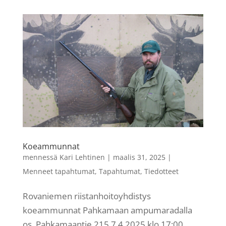
Koeammunnat
mennessä
Kari Lehtinen
|
maalis 31, 2025
|
Menneet tapahtumat
,
Tapahtumat
,
Tiedotteet
Rovaniemen riistanhoitoyhdistys
koeammunnat Pahkamaan ampumaradalla
os. Pahkamaantie 215 7.4.2025 klo 17:00