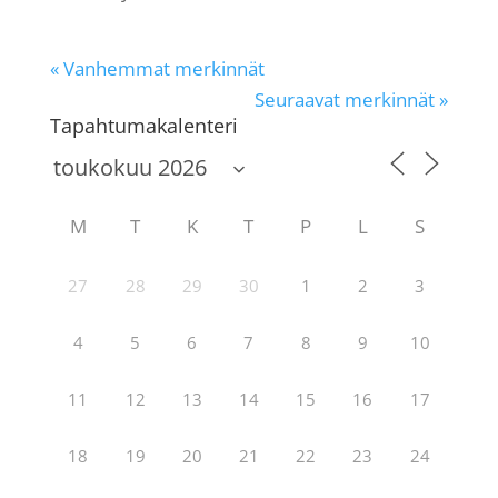
« Vanhemmat merkinnät
Seuraavat merkinnät »
Tapahtumakalenteri
M
T
K
T
P
L
S
27
28
29
30
1
2
3
4
5
6
7
8
9
10
11
12
13
14
15
16
17
18
19
20
21
22
23
24