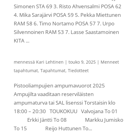
Simonen STA 69 3. Risto Ahvensalmi POSA 62
4. Mika Sarajärvi POSA 59 5. Pekka Miettunen
RAM 58 6. Timo Nortamo POSA 57 7. Urpo
Silvennoinen RAM 53 7. Lasse Saastamoinen
KITA ...
mennessä
Kari Lehtinen
|
touko 9, 2025
|
Menneet
tapahtumat
,
Tapahtumat
,
Tiedotteet
Pistooliampujien ampumavuorot 2025
Ampujilta vaaditaan reserviläisten
ampumaturva tai SAL lisenssi Torstaisin klo
18:00 – 20:30 TOUKOKUU Valvojana To 01
Erkki Jäntti To 08 Markku Jumisko
To 15 Reijo Huttunen To...