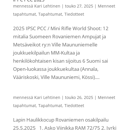
mennessä
Kari Lehtinen
|
touko 27, 2025
|
Menneet
tapahtumat
,
Tapahtumat
,
Tiedotteet
2025 IPSC PCC / Mini Rifle World Shoot: 12
mitalia Suomeen Rovaniemen Ampujat ja
Metsäveikot ry:n Ville Maununiemelle
joukkuekilpailun MM-Kultaa ja
henkilökohtaisen kisan sijoitus 6 Suomi sai
Open-luokassa joukkuekultaa (Annala,
Vääriskoski, Ville Maununiemi, Kössi)....
mennessä
Kari Lehtinen
|
touko 26, 2025
|
Menneet
tapahtumat
,
Tapahtumat
,
Tiedotteet
Lapin Haulikkocup Rovaniemen osakilpailu
25.5.2025 1. Asko Viinikka RAM 72/75 2. Jyrki