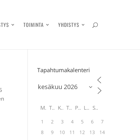
STYS
TOIMINTA
YHDISTYS
Tapahtumakalenteri
5
en
M
T
K
T
P
L
S
1
2
3
4
5
6
7
8
9
10
11
12
13
14