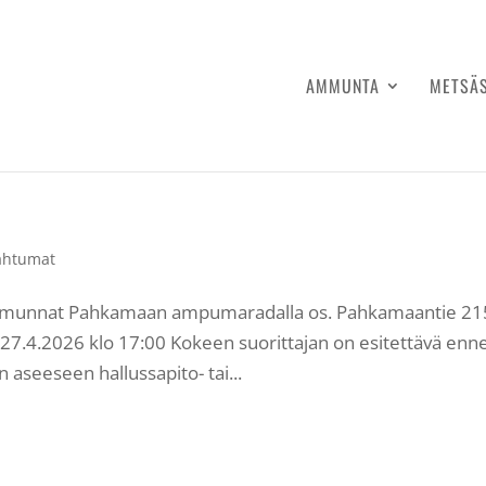
AMMUNTA
METSÄ
ahtumat
ammunnat Pahkamaan ampumaradalla os. Pahkamaantie 21
 27.4.2026 klo 17:00 Kokeen suorittajan on esitettävä enn
aseeseen hallussapito- tai...