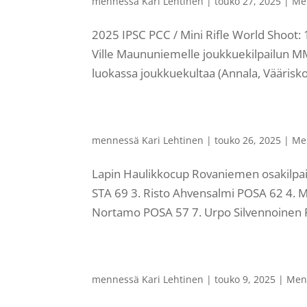
mennessä
Kari Lehtinen
|
touko 27, 2025
|
Me
2025 IPSC PCC / Mini Rifle World Shoot
Ville Maununiemelle joukkuekilpailun MM-
luokassa joukkuekultaa (Annala, Vääriskos
mennessä
Kari Lehtinen
|
touko 26, 2025
|
Me
Lapin Haulikkocup Rovaniemen osakilpai
STA 69 3. Risto Ahvensalmi POSA 62 4. 
Nortamo POSA 57 7. Urpo Silvennoinen R
mennessä
Kari Lehtinen
|
touko 9, 2025
|
Men