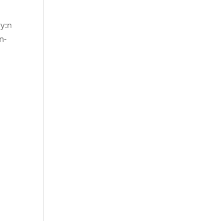
ry:n
n-
n