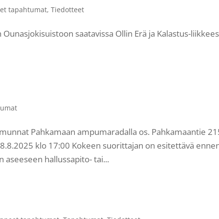
et tapahtumat
,
Tiedotteet
Ounasjokisuistoon saatavissa Ollin Erä ja Kalastus-liikkee
tumat
ammunnat Pahkamaan ampumaradalla os. Pahkamaantie 21
18.8.2025 klo 17:00 Kokeen suorittajan on esitettävä enne
aseeseen hallussapito- tai...