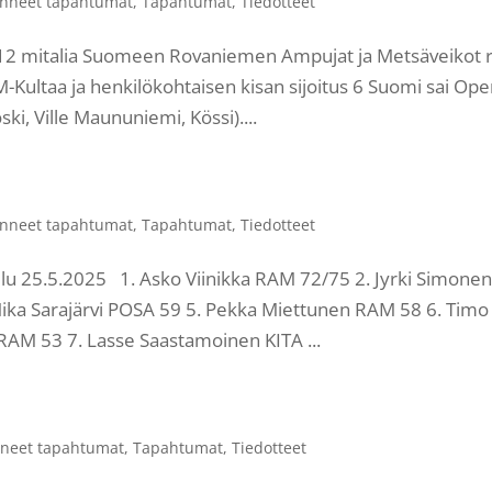
nneet tapahtumat
,
Tapahtumat
,
Tiedotteet
: 12 mitalia Suomeen Rovaniemen Ampujat ja Metsäveikot 
Kultaa ja henkilökohtaisen kisan sijoitus 6 Suomi sai Ope
ki, Ville Maununiemi, Kössi)....
nneet tapahtumat
,
Tapahtumat
,
Tiedotteet
lu 25.5.2025 1. Asko Viinikka RAM 72/75 2. Jyrki Simone
Mika Sarajärvi POSA 59 5. Pekka Miettunen RAM 58 6. Timo
AM 53 7. Lasse Saastamoinen KITA ...
neet tapahtumat
,
Tapahtumat
,
Tiedotteet