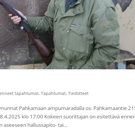
enneet tapahtumat
,
Tapahtumat
,
Tiedotteet
ammunnat Pahkamaan ampumaradalla os. Pahkamaantie 21
28.4.2025 klo 17:00 Kokeen suorittajan on esitettävä enne
aseeseen hallussapito- tai...