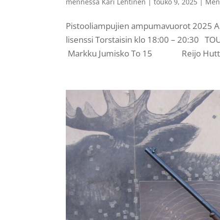
mennessä
Kari Lehtinen
|
touko 9, 2025
|
Men
Pistooliampujien ampumavuorot 2025 Amp
lisenssi Torstaisin klo 18:00 – 20
Markku Jumisko To 15 Reijo Huttun