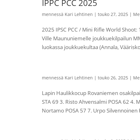
IPPC PCC 2025
mennessä
Kari Lehtinen
|
touko 27, 2025
|
Me
2025 IPSC PCC / Mini Rifle World Shoot
Ville Maununiemelle joukkuekilpailun MM-
luokassa joukkuekultaa (Annala, Vääriskos
mennessä
Kari Lehtinen
|
touko 26, 2025
|
Me
Lapin Haulikkocup Rovaniemen osakilpai
STA 69 3. Risto Ahvensalmi POSA 62 4. 
Nortamo POSA 57 7. Urpo Silvennoinen R