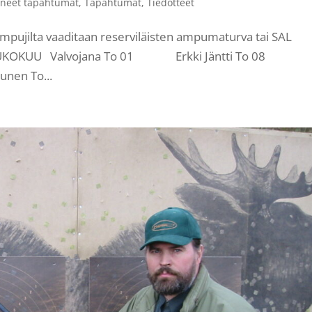
neet tapahtumat
,
Tapahtumat
,
Tiedotteet
ujilta vaaditaan reserviläisten ampumaturva tai SAL
:30 TOUKOKUU Valvojana To 01 Erkki Jäntti To 08
en To...