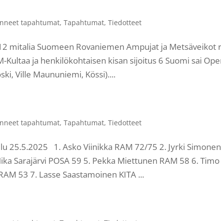
nneet tapahtumat
,
Tapahtumat
,
Tiedotteet
: 12 mitalia Suomeen Rovaniemen Ampujat ja Metsäveikot 
Kultaa ja henkilökohtaisen kisan sijoitus 6 Suomi sai Ope
ki, Ville Maununiemi, Kössi)....
nneet tapahtumat
,
Tapahtumat
,
Tiedotteet
lu 25.5.2025 1. Asko Viinikka RAM 72/75 2. Jyrki Simone
Mika Sarajärvi POSA 59 5. Pekka Miettunen RAM 58 6. Timo
AM 53 7. Lasse Saastamoinen KITA ...