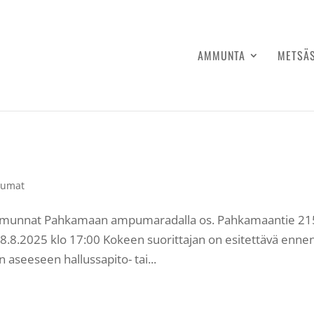
AMMUNTA
METSÄ
tumat
ammunnat Pahkamaan ampumaradalla os. Pahkamaantie 21
18.8.2025 klo 17:00 Kokeen suorittajan on esitettävä enne
aseeseen hallussapito- tai...