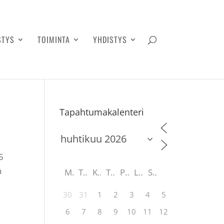
STYS
TOIMINTA
YHDISTYS
Tapahtumakalenteri
5
n
M
T
K
T
P
L
S
30
31
1
2
3
4
5
6
7
8
9
10
11
12