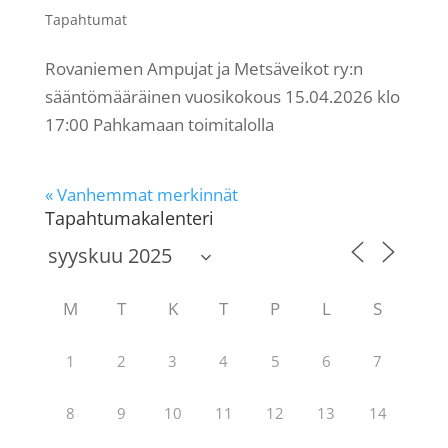
Tapahtumat
Rovaniemen Ampujat ja Metsäveikot ry:n
sääntömääräinen vuosikokous 15.04.2026 klo
17:00 Pahkamaan toimitalolla
« Vanhemmat merkinnät
Tapahtumakalenteri
M
T
K
T
P
L
S
1
2
3
4
5
6
7
8
9
10
11
12
13
14