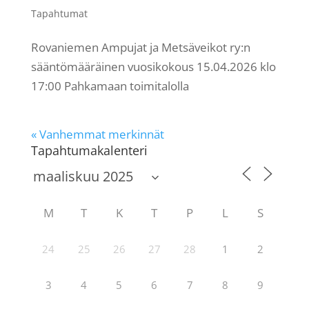
Tapahtumat
Rovaniemen Ampujat ja Metsäveikot ry:n
sääntömääräinen vuosikokous 15.04.2026 klo
17:00 Pahkamaan toimitalolla
« Vanhemmat merkinnät
Tapahtumakalenteri
M
T
K
T
P
L
S
24
25
26
27
28
1
2
3
4
5
6
7
8
9