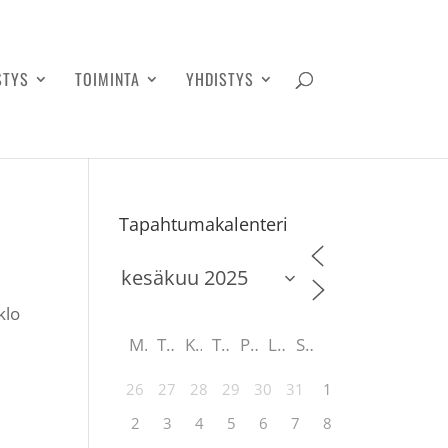
STYS
TOIMINTA
YHDISTYS
Tapahtumakalenteri
klo
M
T
K
T
P
L
S
26
27
28
29
30
31
1
2
3
4
5
6
7
8