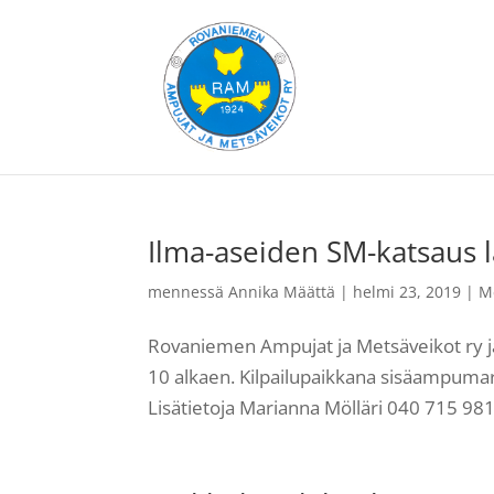
Ilma-aseiden SM-katsaus l
mennessä
Annika Määttä
|
helmi 23, 2019
|
M
Rovaniemen Ampujat ja Metsäveikot ry jä
10 alkaen. Kilpailupaikkana sisäampumara
Lisätietoja Marianna Mölläri 040 715 981