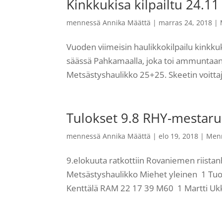
Kinkkukisa kilpailtu 24.11
mennessä
Annika Määttä
|
marras 24, 2018
|
Vuoden viimeisin haulikkokilpailu kinkkuk
säässä Pahkamaalla, joka toi ammuntaan 
Metsästyshaulikko 25+25. Skeetin voittaj
Tulokset 9.8 RHY-mesta
mennessä
Annika Määttä
|
elo 19, 2018
|
Men
9.elokuuta ratkottiin Rovaniemen riis
Metsästyshaulikko Miehet yleinen 1 Tuo
Kenttälä RAM 22 17 39 M60 1 Martti Uk