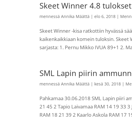
Skeet Winner 4.8 tulokset
mennessä
Annika Määttä
|
elo 6, 2018
|
Menn
Skeet Winner -kisa ratkottiin hyvässä sääss
kaikenkaikkiaan komein tuloksin. Skeet W
sarjasta: 1. Pernu Mikko IVUA 89+1 2. M
SML Lapin piirin ammunna
mennessä
Annika Määttä
|
kesä 30, 2018
|
Me
Pahkamaa 30.06.2018 SML Lapin piiri 
21 45 2 Tapio Laivamaa RAM 14 19 33 3 
RAM 18 21 39 2 Kaarlo Askola RAM 17 19 