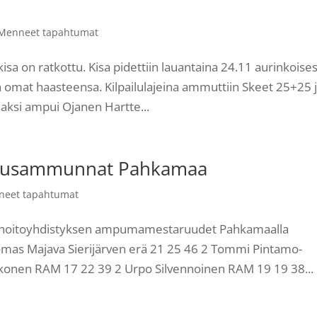
Menneet tapahtumat
isa on ratkottu. Kisa pidettiin lauantaina 24.11 aurinkoise
omat haasteensa. Kilpailulajeina ammuttiin Skeet 25+25 
aksi ampui Ojanen Hartte...
ruusammunnat Pahkamaa
neet tapahtumat
tanhoitoyhdistyksen ampumamestaruudet Pahkamaalla
mas Majava Sierijärven erä 21 25 46 2 Tommi Pintamo-
konen RAM 17 22 39 2 Urpo Silvennoinen RAM 19 19 38...