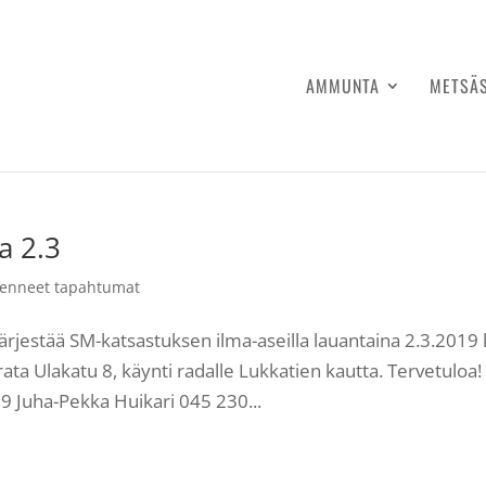
AMMUNTA
METSÄ
a 2.3
enneet tapahtumat
rjestää SM-katsastuksen ilma-aseilla lauantaina 2.3.2019 
ta Ulakatu 8, käynti radalle Lukkatien kautta. Tervetuloa!
9 Juha-Pekka Huikari 045 230...