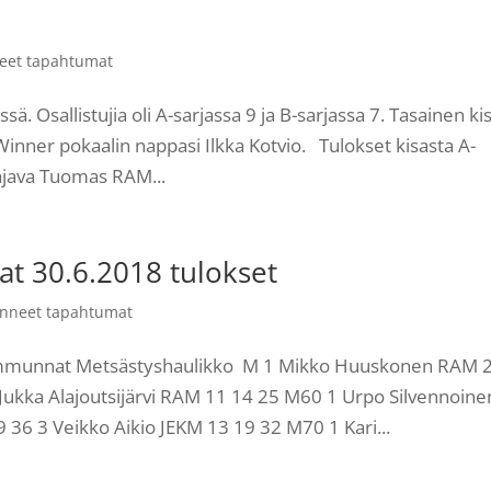
eet tapahtumat
ä. Osallistujia oli A-sarjassa 9 ja B-sarjassa 7. Tasainen ki
inner pokaalin nappasi Ilkka Kotvio. Tulokset kisasta A-
ajava Tuomas RAM...
t 30.6.2018 tulokset
nneet tapahtumat
ammunnat Metsästyshaulikko M 1 Mikko Huuskonen RAM 
Jukka Alajoutsijärvi RAM 11 14 25 M60 1 Urpo Silvennoine
36 3 Veikko Aikio JEKM 13 19 32 M70 1 Kari...