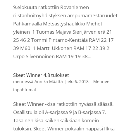
9.elokuuta ratkottiin Rovaniemen
riistanhoitoyhdistyksen ampumamestaruudet
Pahkamaalla Metsästyshaulikko Miehet
yleinen 1 Tuomas Majava Sierijärven erä 21
25 46 2 Tommi Pintamo-Kenttälä RAM 22 17
39 M60 1 Martti Ukkonen RAM 17 22 39 2
Urpo Silvennoinen RAM 19 19 38...
Skeet Winner 4.8 tulokset
mennessä
Annika Määttä
|
elo 6, 2018
|
Menneet
tapahtumat
Skeet Winner -kisa ratkottiin hyvässä säässä.
Osallistujia oli A-sarjassa 9 ja B-sarjassa 7.
Tasainen kisa kaikenkaikkiaan komein
tuloksin. Skeet Winner pokaalin nappasi Ilkka