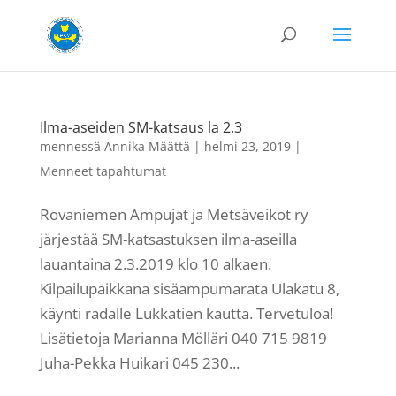
Ilma-aseiden SM-katsaus la 2.3
mennessä
Annika Määttä
|
helmi 23, 2019
|
Menneet tapahtumat
Rovaniemen Ampujat ja Metsäveikot ry
järjestää SM-katsastuksen ilma-aseilla
lauantaina 2.3.2019 klo 10 alkaen.
Kilpailupaikkana sisäampumarata Ulakatu 8,
käynti radalle Lukkatien kautta. Tervetuloa!
Lisätietoja Marianna Mölläri 040 715 9819
Juha-Pekka Huikari 045 230...