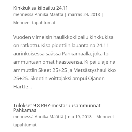
Kinkkukisa kilpailtu 24.11
mennessä
Annika Määttä
|
marras 24, 2018
|
Menneet tapahtumat
Vuoden viimeisin haulikkokilpailu kinkkukisa
on ratkottu. Kisa pidettiin lauantaina 24.11
aurinkoisessa säässä Pahkamaalla, joka toi
ammuntaan omat haasteensa. Kilpailulajeina
ammuttiin Skeet 25+25 ja Metsästyshaulikko
25+25. Skeetin voittajaksi ampui Ojanen
Hartte...
Tulokset 9.8 RHY-mestaruusammunnat
Pahkamaa
mennessä
Annika Määttä
|
elo 19, 2018
|
Menneet
tapahtumat