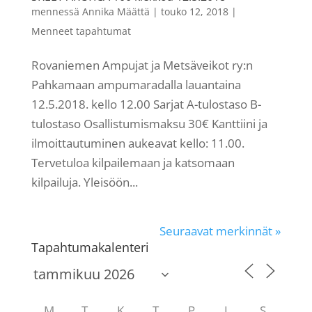
mennessä
Annika Määttä
|
touko 12, 2018
|
Menneet tapahtumat
Rovaniemen Ampujat ja Metsäveikot ry:n
Pahkamaan ampumaradalla lauantaina
12.5.2018. kello 12.00 Sarjat A-tulostaso B-
tulostaso Osallistumismaksu 30€ Kanttiini ja
ilmoittautuminen aukeavat kello: 11.00.
Tervetuloa kilpailemaan ja katsomaan
kilpailuja. Yleisöön...
Seuraavat merkinnät »
Tapahtumakalenteri
M
T
K
T
P
L
S