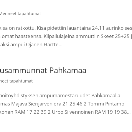
Menneet tapahtumat
isa on ratkottu. Kisa pidettiin lauantaina 24.11 aurinkoise
omat haasteensa. Kilpailulajeina ammuttiin Skeet 25+25 
aksi ampui Ojanen Hartte...
ruusammunnat Pahkamaa
neet tapahtumat
tanhoitoyhdistyksen ampumamestaruudet Pahkamaalla
mas Majava Sierijärven erä 21 25 46 2 Tommi Pintamo-
konen RAM 17 22 39 2 Urpo Silvennoinen RAM 19 19 38...