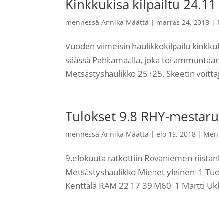
Kinkkukisa kilpailtu 24.11
mennessä
Annika Määttä
|
marras 24, 2018
|
Vuoden viimeisin haulikkokilpailu kinkkuk
säässä Pahkamaalla, joka toi ammuntaan 
Metsästyshaulikko 25+25. Skeetin voittaj
Tulokset 9.8 RHY-mesta
mennessä
Annika Määttä
|
elo 19, 2018
|
Men
9.elokuuta ratkottiin Rovaniemen riis
Metsästyshaulikko Miehet yleinen 1 Tuo
Kenttälä RAM 22 17 39 M60 1 Martti Uk