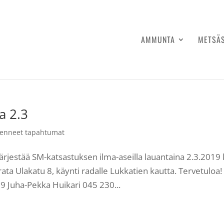
AMMUNTA
METSÄ
a 2.3
enneet tapahtumat
rjestää SM-katsastuksen ilma-aseilla lauantaina 2.3.2019 
ta Ulakatu 8, käynti radalle Lukkatien kautta. Tervetuloa!
9 Juha-Pekka Huikari 045 230...