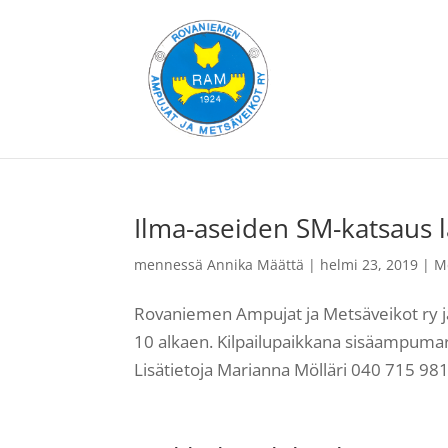
Ilma-aseiden SM-katsaus l
mennessä
Annika Määttä
|
helmi 23, 2019
|
M
Rovaniemen Ampujat ja Metsäveikot ry jä
10 alkaen. Kilpailupaikkana sisäampumara
Lisätietoja Marianna Mölläri 040 715 981