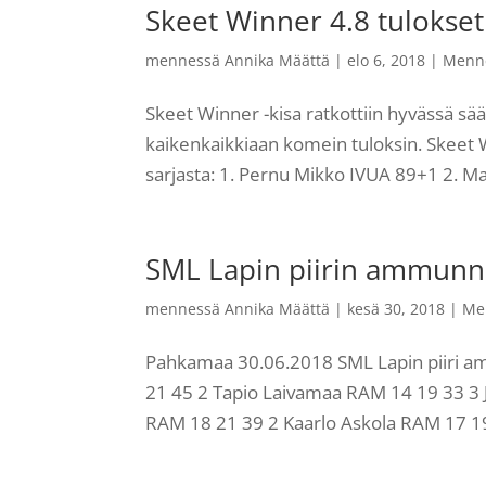
Skeet Winner 4.8 tulokset
mennessä
Annika Määttä
|
elo 6, 2018
|
Menn
Skeet Winner -kisa ratkottiin hyvässä sääss
kaikenkaikkiaan komein tuloksin. Skeet W
sarjasta: 1. Pernu Mikko IVUA 89+1 2. M
SML Lapin piirin ammunna
mennessä
Annika Määttä
|
kesä 30, 2018
|
Me
Pahkamaa 30.06.2018 SML Lapin piiri 
21 45 2 Tapio Laivamaa RAM 14 19 33 3 
RAM 18 21 39 2 Kaarlo Askola RAM 17 19 