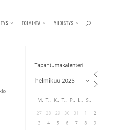
STYS
TOIMINTA
YHDISTYS
Tapahtumakalenteri
klo
M
T
K
T
P
L
S
27
28
29
30
31
1
2
3
4
5
6
7
8
9