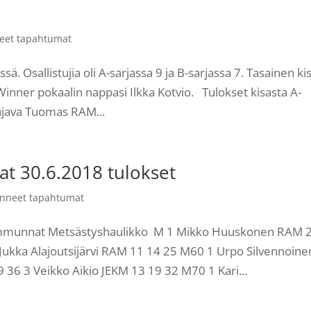
eet tapahtumat
ä. Osallistujia oli A-sarjassa 9 ja B-sarjassa 7. Tasainen ki
inner pokaalin nappasi Ilkka Kotvio. Tulokset kisasta A-
ajava Tuomas RAM...
t 30.6.2018 tulokset
nneet tapahtumat
ammunnat Metsästyshaulikko M 1 Mikko Huuskonen RAM 
Jukka Alajoutsijärvi RAM 11 14 25 M60 1 Urpo Silvennoine
36 3 Veikko Aikio JEKM 13 19 32 M70 1 Kari...