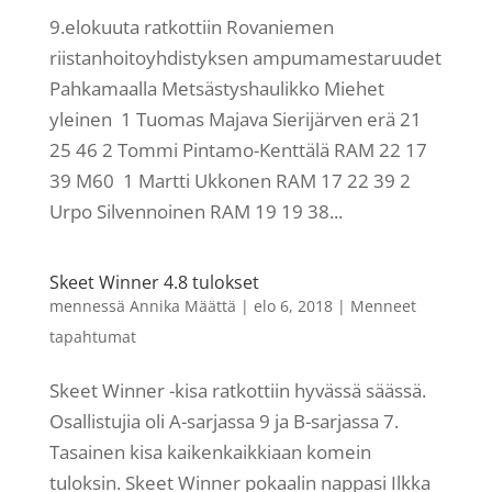
9.elokuuta ratkottiin Rovaniemen
riistanhoitoyhdistyksen ampumamestaruudet
Pahkamaalla Metsästyshaulikko Miehet
yleinen 1 Tuomas Majava Sierijärven erä 21
25 46 2 Tommi Pintamo-Kenttälä RAM 22 17
39 M60 1 Martti Ukkonen RAM 17 22 39 2
Urpo Silvennoinen RAM 19 19 38...
Skeet Winner 4.8 tulokset
mennessä
Annika Määttä
|
elo 6, 2018
|
Menneet
tapahtumat
Skeet Winner -kisa ratkottiin hyvässä säässä.
Osallistujia oli A-sarjassa 9 ja B-sarjassa 7.
Tasainen kisa kaikenkaikkiaan komein
tuloksin. Skeet Winner pokaalin nappasi Ilkka