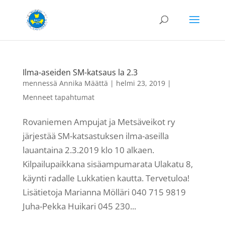
Ilma-aseiden SM-katsaus la 2.3
mennessä
Annika Määttä
|
helmi 23, 2019
|
Menneet tapahtumat
Rovaniemen Ampujat ja Metsäveikot ry
järjestää SM-katsastuksen ilma-aseilla
lauantaina 2.3.2019 klo 10 alkaen.
Kilpailupaikkana sisäampumarata Ulakatu 8,
käynti radalle Lukkatien kautta. Tervetuloa!
Lisätietoja Marianna Mölläri 040 715 9819
Juha-Pekka Huikari 045 230...