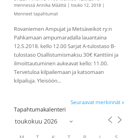
mennessä
Annika Määttä
|
touko 12, 2018
|
Menneet tapahtumat
Rovaniemen Ampujat ja Metsäveikot ry:n
Pahkamaan ampumaradalla lauantaina
12.5.2018. kello 12.00 Sarjat A-tulostaso B-
tulostaso Osallistumismaksu 30€ Kanttiini ja
ilmoittautuminen aukeavat kello: 11.00.
Tervetuloa kilpailemaan ja katsomaan
kilpailuja. Yleisöön...
Seuraavat merkinnät »
Tapahtumakalenteri
M
T
K
T
P
L
S