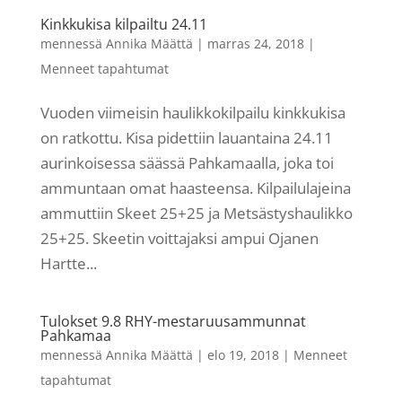
Kinkkukisa kilpailtu 24.11
mennessä
Annika Määttä
|
marras 24, 2018
|
Menneet tapahtumat
Vuoden viimeisin haulikkokilpailu kinkkukisa
on ratkottu. Kisa pidettiin lauantaina 24.11
aurinkoisessa säässä Pahkamaalla, joka toi
ammuntaan omat haasteensa. Kilpailulajeina
ammuttiin Skeet 25+25 ja Metsästyshaulikko
25+25. Skeetin voittajaksi ampui Ojanen
Hartte...
Tulokset 9.8 RHY-mestaruusammunnat
Pahkamaa
mennessä
Annika Määttä
|
elo 19, 2018
|
Menneet
tapahtumat