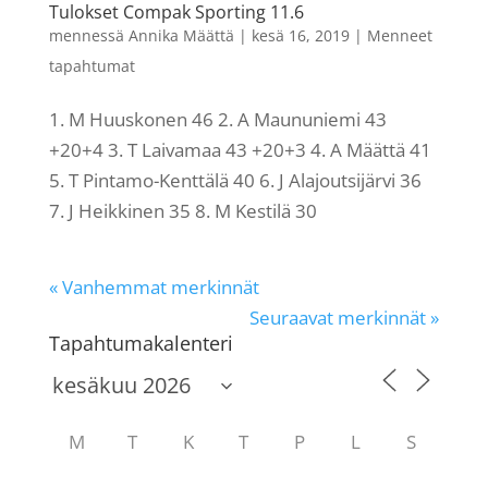
Tulokset Compak Sporting 11.6
mennessä
Annika Määttä
|
kesä 16, 2019
|
Menneet
tapahtumat
1. M Huuskonen 46 2. A Maununiemi 43
+20+4 3. T Laivamaa 43 +20+3 4. A Määttä 41
5. T Pintamo-Kenttälä 40 6. J Alajoutsijärvi 36
7. J Heikkinen 35 8. M Kestilä 30
« Vanhemmat merkinnät
Seuraavat merkinnät »
Tapahtumakalenteri
M
T
K
T
P
L
S