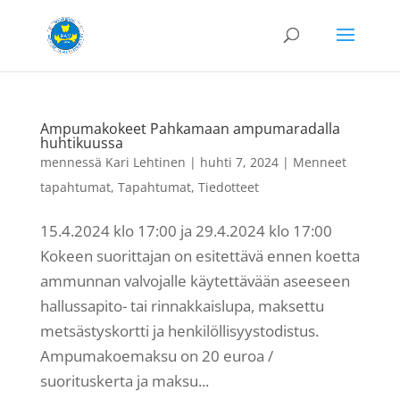
Ampumakokeet Pahkamaan ampumaradalla
huhtikuussa
mennessä
Kari Lehtinen
|
huhti 7, 2024
|
Menneet
tapahtumat
,
Tapahtumat
,
Tiedotteet
15.4.2024 klo 17:00 ja 29.4.2024 klo 17:00
Kokeen suorittajan on esitettävä ennen koetta
ammunnan valvojalle käytettävään aseeseen
hallussapito- tai rinnakkaislupa, maksettu
metsästyskortti ja henkilöllisyystodistus.
Ampumakoemaksu on 20 euroa /
suorituskerta ja maksu...