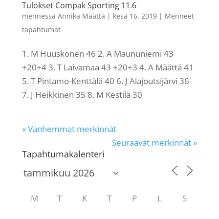
Tulokset Compak Sporting 11.6
mennessä
Annika Määttä
|
kesä 16, 2019
|
Menneet
tapahtumat
1. M Huuskonen 46 2. A Maununiemi 43
+20+4 3. T Laivamaa 43 +20+3 4. A Määttä 41
5. T Pintamo-Kenttälä 40 6. J Alajoutsijärvi 36
7. J Heikkinen 35 8. M Kestilä 30
« Vanhemmat merkinnät
Seuraavat merkinnät »
Tapahtumakalenteri
M
T
K
T
P
L
S