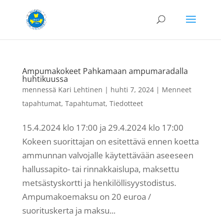
Ampumakokeet Pahkamaan ampumaradalla
huhtikuussa
mennessä
Kari Lehtinen
|
huhti 7, 2024
|
Menneet
tapahtumat
,
Tapahtumat
,
Tiedotteet
15.4.2024 klo 17:00 ja 29.4.2024 klo 17:00
Kokeen suorittajan on esitettävä ennen koetta
ammunnan valvojalle käytettävään aseeseen
hallussapito- tai rinnakkaislupa, maksettu
metsästyskortti ja henkilöllisyystodistus.
Ampumakoemaksu on 20 euroa /
suorituskerta ja maksu...