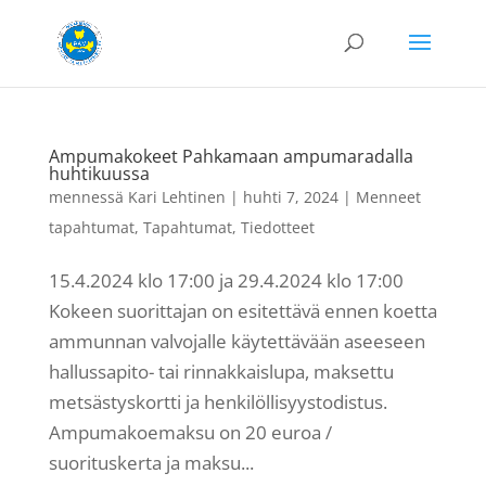
Ampumakokeet Pahkamaan ampumaradalla
huhtikuussa
mennessä
Kari Lehtinen
|
huhti 7, 2024
|
Menneet
tapahtumat
,
Tapahtumat
,
Tiedotteet
15.4.2024 klo 17:00 ja 29.4.2024 klo 17:00
Kokeen suorittajan on esitettävä ennen koetta
ammunnan valvojalle käytettävään aseeseen
hallussapito- tai rinnakkaislupa, maksettu
metsästyskortti ja henkilöllisyystodistus.
Ampumakoemaksu on 20 euroa /
suorituskerta ja maksu...