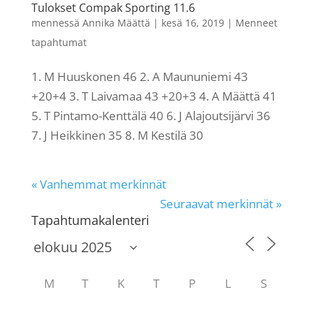
Tulokset Compak Sporting 11.6
mennessä
Annika Määttä
|
kesä 16, 2019
|
Menneet
tapahtumat
1. M Huuskonen 46 2. A Maununiemi 43
+20+4 3. T Laivamaa 43 +20+3 4. A Määttä 41
5. T Pintamo-Kenttälä 40 6. J Alajoutsijärvi 36
7. J Heikkinen 35 8. M Kestilä 30
« Vanhemmat merkinnät
Seuraavat merkinnät »
Tapahtumakalenteri
M
T
K
T
P
L
S