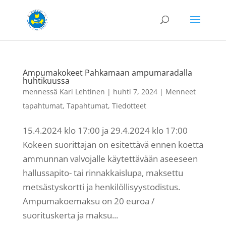
Ampumakokeet Pahkamaan ampumaradalla
huhtikuussa
mennessä
Kari Lehtinen
|
huhti 7, 2024
|
Menneet
tapahtumat
,
Tapahtumat
,
Tiedotteet
15.4.2024 klo 17:00 ja 29.4.2024 klo 17:00
Kokeen suorittajan on esitettävä ennen koetta
ammunnan valvojalle käytettävään aseeseen
hallussapito- tai rinnakkaislupa, maksettu
metsästyskortti ja henkilöllisyystodistus.
Ampumakoemaksu on 20 euroa /
suorituskerta ja maksu...