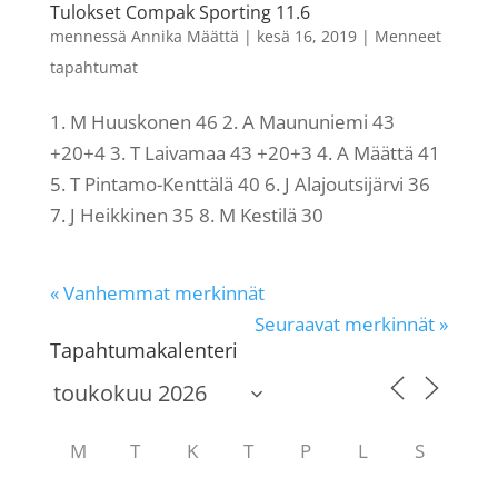
Tulokset Compak Sporting 11.6
mennessä
Annika Määttä
|
kesä 16, 2019
|
Menneet
tapahtumat
1. M Huuskonen 46 2. A Maununiemi 43
+20+4 3. T Laivamaa 43 +20+3 4. A Määttä 41
5. T Pintamo-Kenttälä 40 6. J Alajoutsijärvi 36
7. J Heikkinen 35 8. M Kestilä 30
« Vanhemmat merkinnät
Seuraavat merkinnät »
Tapahtumakalenteri
M
T
K
T
P
L
S