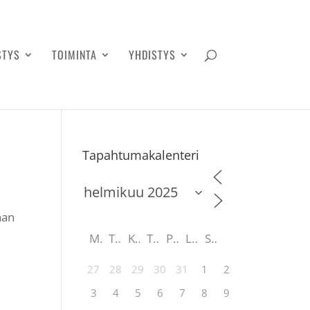
STYS
TOIMINTA
YHDISTYS
Tapahtumakalenteri
nan
M
T
K
T
P
L
S
27
28
29
30
31
1
2
3
4
5
6
7
8
9