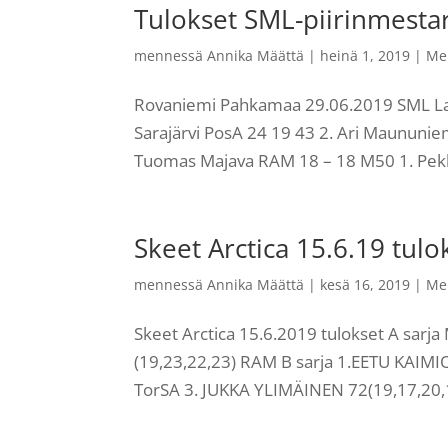
Tulokset SML-piirinmesta
mennessä
Annika Määttä
|
heinä 1, 2019
|
Me
Rovaniemi Pahkamaa 29.06.2019 SML Lap
Sarajärvi PosA 24 19 43 2. Ari Maununi
Tuomas Majava RAM 18 – 18 M50 1. Pekk
Skeet Arctica 15.6.19 tulo
mennessä
Annika Määttä
|
kesä 16, 2019
|
Me
Skeet Arctica 15.6.2019 tulokset A sa
(19,23,22,23) RAM B sarja 1.EETU KAIMI
TorSA 3. JUKKA YLIMÄINEN 72(19,17,20,