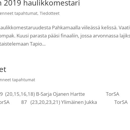
 2019 haulikkomestari
enneet tapahtumat
,
Tiedotteet
haulikkomestaruudesta Pahkamaalla viileässä kelissä. Vaat
ompak. Kuusi parasta pääsi finaaliin, jossa arvonnassa lajiks
 taistelemaan Tapio...
et
nneet tapahtumat
(20,15,16,18) B-Sarja Ojanen Hartte TorSA
ka TorSA 87 (23,20,23,21) Ylimäinen Jukka To