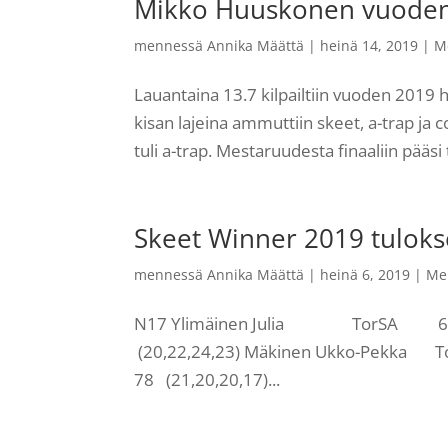
Mikko Huuskonen vuoden
mennessä
Annika Määttä
|
heinä 14, 2019
|
M
Lauantaina 13.7 kilpailtiin vuoden 2019 
kisan lajeina ammuttiin skeet, a-trap ja c
tuli a-trap. Mestaruudesta finaaliin pääsi
Skeet Winner 2019 tuloks
mennessä
Annika Määttä
|
heinä 6, 2019
|
Me
N17 Ylimäinen Julia TorSA 69 
(20,22,24,23) Mäkinen Ukko-Pek
78 (21,20,20,17)...