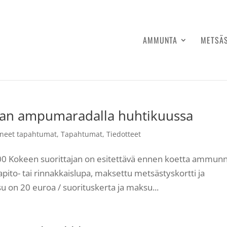
AMMUNTA
METSÄ
n ampumaradalla huhtikuussa
neet tapahtumat
,
Tapahtumat
,
Tiedotteet
7:00 Kokeen suorittajan on esitettävä ennen koetta ammun
pito- tai rinnakkaislupa, maksettu metsästyskortti ja
on 20 euroa / suorituskerta ja maksu...