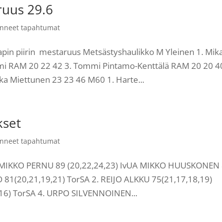
ruus 29.6
nneet tapahtumat
in piirin mestaruus Metsästyshaulikko M Yleinen 1. Mik
emi RAM 20 22 42 3. Tommi Pintamo-Kenttälä RAM 20 20 40
a Miettunen 23 23 46 M60 1. Harte...
kset
nneet tapahtumat
rja MIKKO PERNU 89 (20,22,24,23) IvUA MIKKO HUUSKONEN
O 81(20,21,19,21) TorSA 2. REIJO ALKKU 75(21,17,18,19)
16) TorSA 4. URPO SILVENNOINEN...