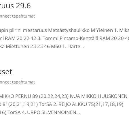
ruus 29.6
nneet tapahtumat
in piirin mestaruus Metsästyshaulikko M Yleinen 1. Mik
emi RAM 20 22 42 3. Tommi Pintamo-Kenttälä RAM 20 20 40
a Miettunen 23 23 46 M60 1. Harte...
kset
nneet tapahtumat
rja MIKKO PERNU 89 (20,22,24,23) IvUA MIKKO HUUSKONEN
O 81(20,21,19,21) TorSA 2. REIJO ALKKU 75(21,17,18,19)
16) TorSA 4. URPO SILVENNOINEN...