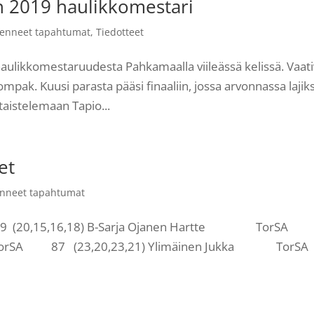
 2019 haulikkomestari
enneet tapahtumat
,
Tiedotteet
haulikkomestaruudesta Pahkamaalla viileässä kelissä. Vaat
ompak. Kuusi parasta pääsi finaaliin, jossa arvonnassa lajiks
 taistelemaan Tapio...
et
nneet tapahtumat
(20,15,16,18) B-Sarja Ojanen Hartte TorSA
ka TorSA 87 (23,20,23,21) Ylimäinen Jukka To