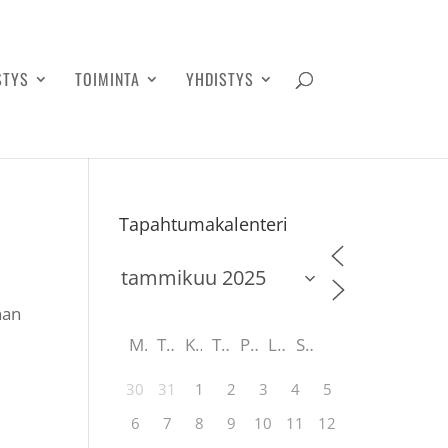
STYS
TOIMINTA
YHDISTYS
Tapahtumakalenteri
nan
M
T
K
T
P
L
S
30
31
1
2
3
4
5
6
7
8
9
10
11
12