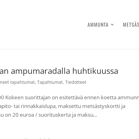
AMMUNTA
METSÄ
n ampumaradalla huhtikuussa
neet tapahtumat
,
Tapahtumat
,
Tiedotteet
7:00 Kokeen suorittajan on esitettävä ennen koetta ammun
pito- tai rinnakkaislupa, maksettu metsästyskortti ja
on 20 euroa / suorituskerta ja maksu...