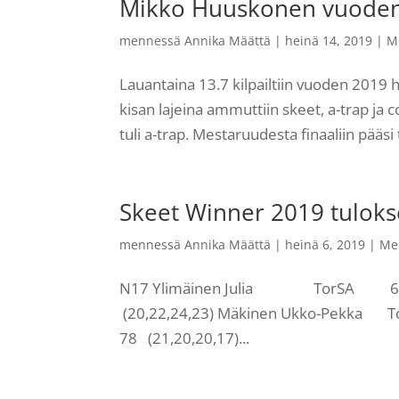
Mikko Huuskonen vuoden
mennessä
Annika Määttä
|
heinä 14, 2019
|
M
Lauantaina 13.7 kilpailtiin vuoden 2019 
kisan lajeina ammuttiin skeet, a-trap ja c
tuli a-trap. Mestaruudesta finaaliin pääsi
Skeet Winner 2019 tuloks
mennessä
Annika Määttä
|
heinä 6, 2019
|
Me
N17 Ylimäinen Julia TorSA 69 
(20,22,24,23) Mäkinen Ukko-Pek
78 (21,20,20,17)...