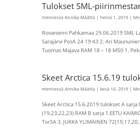
Tulokset SML-piirinmesta
mennessä
Annika Määttä
|
heinä 1, 2019
|
Me
Rovaniemi Pahkamaa 29.06.2019 SML Lap
Sarajärvi PosA 24 19 43 2. Ari Maununi
Tuomas Majava RAM 18 – 18 M50 1. Pekk
Skeet Arctica 15.6.19 tulo
mennessä
Annika Määttä
|
kesä 16, 2019
|
Me
Skeet Arctica 15.6.2019 tulokset A sa
(19,23,22,23) RAM B sarja 1.EETU KAIMI
TorSA 3. JUKKA YLIMÄINEN 72(19,17,20,