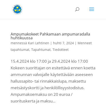
Ampumakokeet Pahkamaan ampumaradalla
huhtikuussa
mennessä
Kari Lehtinen
|
huhti 7, 2024
|
Menneet
tapahtumat
,
Tapahtumat
,
Tiedotteet
15.4.2024 klo 17:00 ja 29.4.2024 klo 17:00
Kokeen suorittajan on esitettävä ennen koetta
ammunnan valvojalle käytettävään aseeseen
hallussapito- tai rinnakkaislupa, maksettu
metsästyskortti ja henkilöllisyystodistus.
Ampumakoemaksu on 20 euroa /
suorituskerta ja maksu...