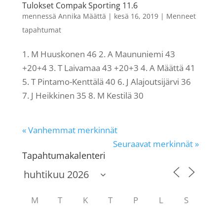
Tulokset Compak Sporting 11.6
mennessä
Annika Määttä
|
kesä 16, 2019
|
Menneet
tapahtumat
1. M Huuskonen 46 2. A Maununiemi 43
+20+4 3. T Laivamaa 43 +20+3 4. A Määttä 41
5. T Pintamo-Kenttälä 40 6. J Alajoutsijärvi 36
7. J Heikkinen 35 8. M Kestilä 30
« Vanhemmat merkinnät
Seuraavat merkinnät »
Tapahtumakalenteri
M
T
K
T
P
L
S