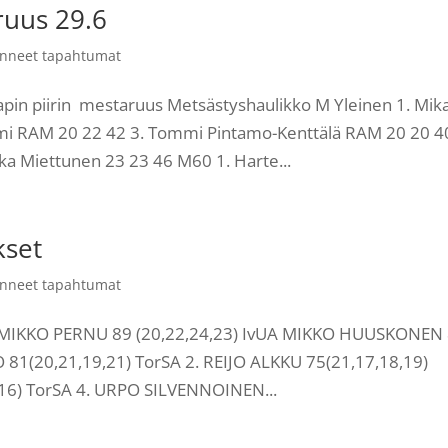
ruus 29.6
nneet tapahtumat
in piirin mestaruus Metsästyshaulikko M Yleinen 1. Mik
emi RAM 20 22 42 3. Tommi Pintamo-Kenttälä RAM 20 20 40
a Miettunen 23 23 46 M60 1. Harte...
kset
nneet tapahtumat
rja MIKKO PERNU 89 (20,22,24,23) IvUA MIKKO HUUSKONEN
O 81(20,21,19,21) TorSA 2. REIJO ALKKU 75(21,17,18,19)
16) TorSA 4. URPO SILVENNOINEN...