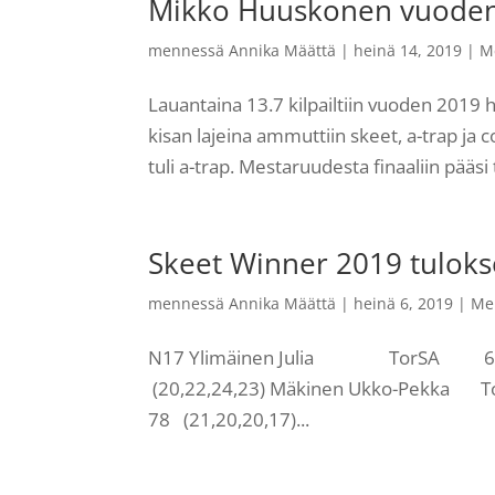
Mikko Huuskonen vuoden
mennessä
Annika Määttä
|
heinä 14, 2019
|
M
Lauantaina 13.7 kilpailtiin vuoden 2019 
kisan lajeina ammuttiin skeet, a-trap ja c
tuli a-trap. Mestaruudesta finaaliin pääsi
Skeet Winner 2019 tuloks
mennessä
Annika Määttä
|
heinä 6, 2019
|
Me
N17 Ylimäinen Julia TorSA 69 
(20,22,24,23) Mäkinen Ukko-Pek
78 (21,20,20,17)...