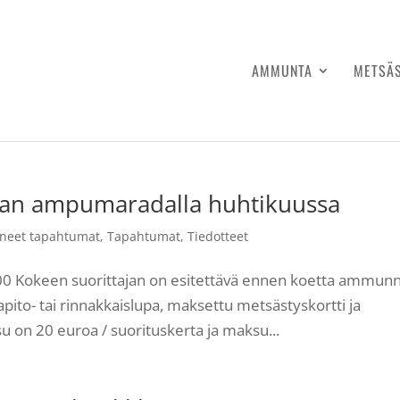
AMMUNTA
METSÄ
n ampumaradalla huhtikuussa
neet tapahtumat
,
Tapahtumat
,
Tiedotteet
7:00 Kokeen suorittajan on esitettävä ennen koetta ammun
pito- tai rinnakkaislupa, maksettu metsästyskortti ja
on 20 euroa / suorituskerta ja maksu...