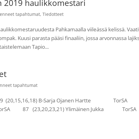
 2019 haulikkomestari
enneet tapahtumat
,
Tiedotteet
haulikkomestaruudesta Pahkamaalla viileässä kelissä. Vaat
ompak. Kuusi parasta pääsi finaaliin, jossa arvonnassa lajiks
 taistelemaan Tapio...
et
nneet tapahtumat
(20,15,16,18) B-Sarja Ojanen Hartte TorSA
ka TorSA 87 (23,20,23,21) Ylimäinen Jukka To