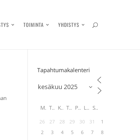
STYS
TOIMINTA
YHDISTYS
Tapahtumakalenteri
nan
M
T
K
T
P
L
S
26
27
28
29
30
31
1
2
3
4
5
6
7
8