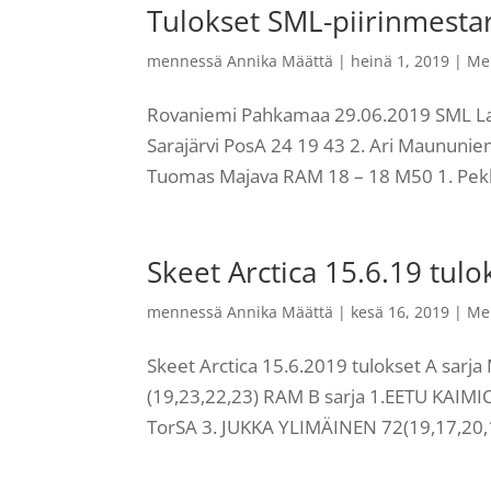
Tulokset SML-piirinmesta
mennessä
Annika Määttä
|
heinä 1, 2019
|
Me
Rovaniemi Pahkamaa 29.06.2019 SML Lap
Sarajärvi PosA 24 19 43 2. Ari Maununi
Tuomas Majava RAM 18 – 18 M50 1. Pekk
Skeet Arctica 15.6.19 tulo
mennessä
Annika Määttä
|
kesä 16, 2019
|
Me
Skeet Arctica 15.6.2019 tulokset A sa
(19,23,22,23) RAM B sarja 1.EETU KAIMI
TorSA 3. JUKKA YLIMÄINEN 72(19,17,20,