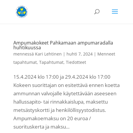
Ampumakokeet Pahkamaan ampumaradalla
huhtikuussa
mennessä
Kari Lehtinen
|
huhti 7, 2024
|
Menneet
tapahtumat
,
Tapahtumat
,
Tiedotteet
15.4.2024 klo 17:00 ja 29.4.2024 klo 17:00
Kokeen suorittajan on esitettävä ennen koetta
ammunnan valvojalle käytettävään aseeseen
hallussapito- tai rinnakkaislupa, maksettu
metsästyskortti ja henkilöllisyystodistus.
Ampumakoemaksu on 20 euroa /
suorituskerta ja maksu...