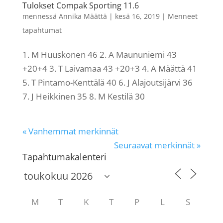
Tulokset Compak Sporting 11.6
mennessä
Annika Määttä
|
kesä 16, 2019
|
Menneet
tapahtumat
1. M Huuskonen 46 2. A Maununiemi 43
+20+4 3. T Laivamaa 43 +20+3 4. A Määttä 41
5. T Pintamo-Kenttälä 40 6. J Alajoutsijärvi 36
7. J Heikkinen 35 8. M Kestilä 30
« Vanhemmat merkinnät
Seuraavat merkinnät »
Tapahtumakalenteri
M
T
K
T
P
L
S