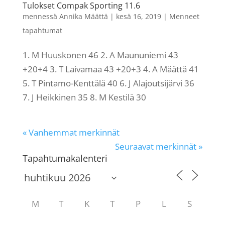
Tulokset Compak Sporting 11.6
mennessä
Annika Määttä
|
kesä 16, 2019
|
Menneet
tapahtumat
1. M Huuskonen 46 2. A Maununiemi 43
+20+4 3. T Laivamaa 43 +20+3 4. A Määttä 41
5. T Pintamo-Kenttälä 40 6. J Alajoutsijärvi 36
7. J Heikkinen 35 8. M Kestilä 30
« Vanhemmat merkinnät
Seuraavat merkinnät »
Tapahtumakalenteri
M
T
K
T
P
L
S