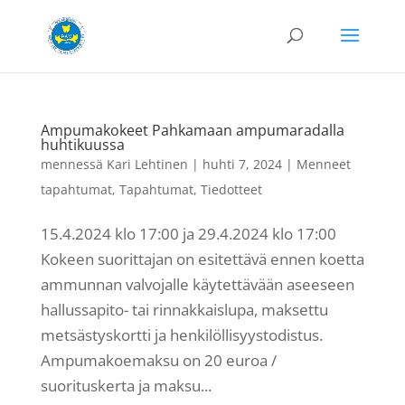
Ampumakokeet Pahkamaan ampumaradalla
huhtikuussa
mennessä
Kari Lehtinen
|
huhti 7, 2024
|
Menneet
tapahtumat
,
Tapahtumat
,
Tiedotteet
15.4.2024 klo 17:00 ja 29.4.2024 klo 17:00
Kokeen suorittajan on esitettävä ennen koetta
ammunnan valvojalle käytettävään aseeseen
hallussapito- tai rinnakkaislupa, maksettu
metsästyskortti ja henkilöllisyystodistus.
Ampumakoemaksu on 20 euroa /
suorituskerta ja maksu...