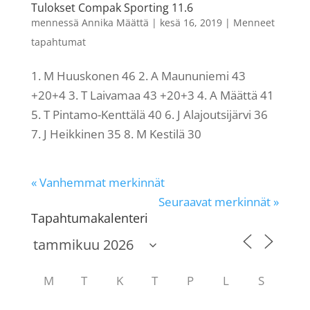
Tulokset Compak Sporting 11.6
mennessä
Annika Määttä
|
kesä 16, 2019
|
Menneet
tapahtumat
1. M Huuskonen 46 2. A Maununiemi 43
+20+4 3. T Laivamaa 43 +20+3 4. A Määttä 41
5. T Pintamo-Kenttälä 40 6. J Alajoutsijärvi 36
7. J Heikkinen 35 8. M Kestilä 30
« Vanhemmat merkinnät
Seuraavat merkinnät »
Tapahtumakalenteri
M
T
K
T
P
L
S