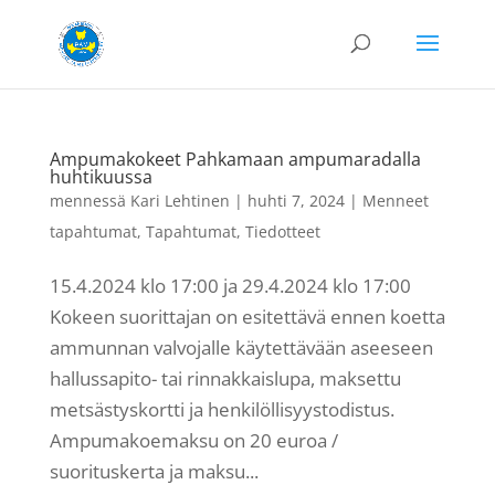
Ampumakokeet Pahkamaan ampumaradalla
huhtikuussa
mennessä
Kari Lehtinen
|
huhti 7, 2024
|
Menneet
tapahtumat
,
Tapahtumat
,
Tiedotteet
15.4.2024 klo 17:00 ja 29.4.2024 klo 17:00
Kokeen suorittajan on esitettävä ennen koetta
ammunnan valvojalle käytettävään aseeseen
hallussapito- tai rinnakkaislupa, maksettu
metsästyskortti ja henkilöllisyystodistus.
Ampumakoemaksu on 20 euroa /
suorituskerta ja maksu...