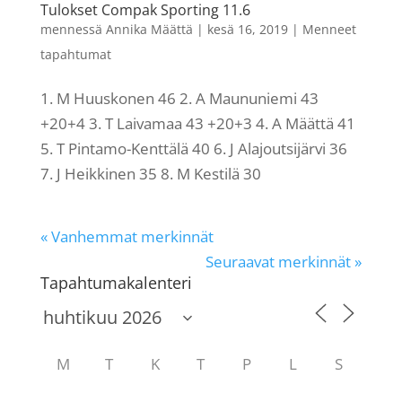
Tulokset Compak Sporting 11.6
mennessä
Annika Määttä
|
kesä 16, 2019
|
Menneet
tapahtumat
1. M Huuskonen 46 2. A Maununiemi 43
+20+4 3. T Laivamaa 43 +20+3 4. A Määttä 41
5. T Pintamo-Kenttälä 40 6. J Alajoutsijärvi 36
7. J Heikkinen 35 8. M Kestilä 30
« Vanhemmat merkinnät
Seuraavat merkinnät »
Tapahtumakalenteri
M
T
K
T
P
L
S