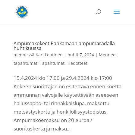
Ampumakokeet Pahkamaan ampumaradalla
huhtikuussa
mennessä
Kari Lehtinen
|
huhti 7, 2024
|
Menneet
tapahtumat
,
Tapahtumat
,
Tiedotteet
15.4.2024 klo 17:00 ja 29.4.2024 klo 17:00
Kokeen suorittajan on esitettävä ennen koetta
ammunnan valvojalle käytettävään aseeseen
hallussapito- tai rinnakkaislupa, maksettu
metsästyskortti ja henkilöllisyystodistus.
Ampumakoemaksu on 20 euroa /
suorituskerta ja maksu...