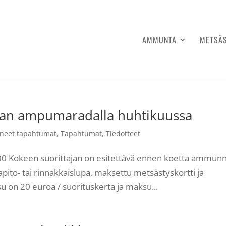
AMMUNTA
METSÄ
n ampumaradalla huhtikuussa
neet tapahtumat
,
Tapahtumat
,
Tiedotteet
7:00 Kokeen suorittajan on esitettävä ennen koetta ammun
pito- tai rinnakkaislupa, maksettu metsästyskortti ja
on 20 euroa / suorituskerta ja maksu...