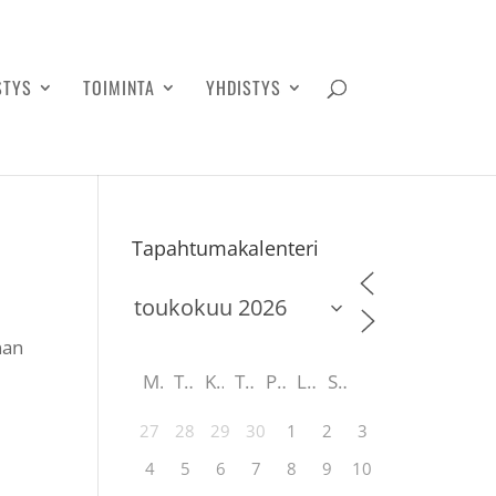
STYS
TOIMINTA
YHDISTYS
Tapahtumakalenteri
nan
M
T
K
T
P
L
S
27
28
29
30
1
2
3
4
5
6
7
8
9
10