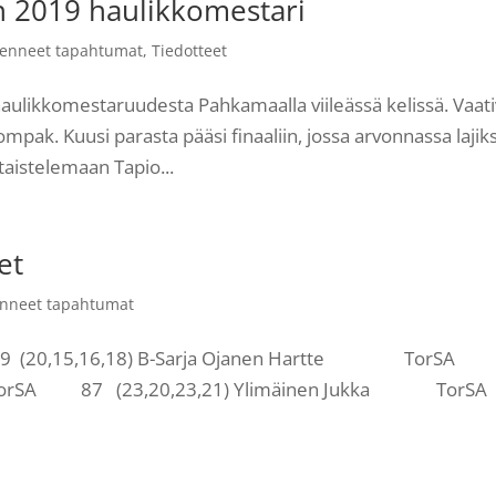
 2019 haulikkomestari
enneet tapahtumat
,
Tiedotteet
haulikkomestaruudesta Pahkamaalla viileässä kelissä. Vaat
ompak. Kuusi parasta pääsi finaaliin, jossa arvonnassa lajiks
 taistelemaan Tapio...
et
nneet tapahtumat
(20,15,16,18) B-Sarja Ojanen Hartte TorSA
ka TorSA 87 (23,20,23,21) Ylimäinen Jukka To