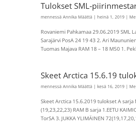
Tulokset SML-piirinmesta
mennessä
Annika Määttä
|
heinä 1, 2019
|
Me
Rovaniemi Pahkamaa 29.06.2019 SML Lap
Sarajärvi PosA 24 19 43 2. Ari Maununi
Tuomas Majava RAM 18 – 18 M50 1. Pekk
Skeet Arctica 15.6.19 tulo
mennessä
Annika Määttä
|
kesä 16, 2019
|
Me
Skeet Arctica 15.6.2019 tulokset A sa
(19,23,22,23) RAM B sarja 1.EETU KAIMI
TorSA 3. JUKKA YLIMÄINEN 72(19,17,20,