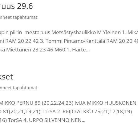
ruus 29.6
nneet tapahtumat
in piirin mestaruus Metsästyshaulikko M Yleinen 1. Mik
emi RAM 20 22 42 3. Tommi Pintamo-Kenttälä RAM 20 20 40
a Miettunen 23 23 46 M60 1. Harte...
kset
nneet tapahtumat
rja MIKKO PERNU 89 (20,22,24,23) IvUA MIKKO HUUSKONEN
O 81(20,21,19,21) TorSA 2. REIJO ALKKU 75(21,17,18,19)
16) TorSA 4. URPO SILVENNOINEN...