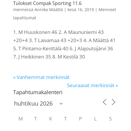
Tulokset Compak Sporting 11.6
mennessä
Annika Määttä
|
kesä 16, 2019
|
Menneet
tapahtumat
1. M Huuskonen 46 2. A Maununiemi 43
+20+4 3. T Laivamaa 43 +20+3 4. A Määttä 41
5. T Pintamo-Kenttälä 40 6. J Alajoutsijärvi 36
7. J Heikkinen 35 8. M Kestilä 30
« Vanhemmat merkinnät
Seuraavat merkinnät »
Tapahtumakalenteri
M
T
K
T
P
L
S