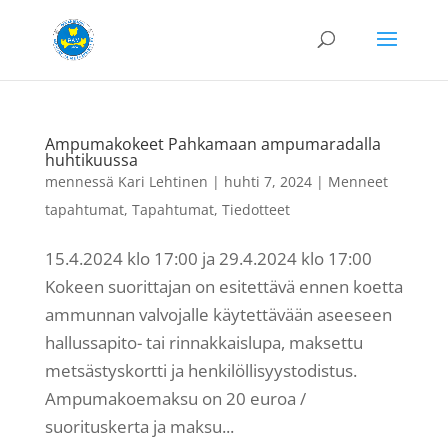
Ampumakokeet Pahkamaan ampumaradalla
huhtikuussa
mennessä
Kari Lehtinen
|
huhti 7, 2024
|
Menneet
tapahtumat
,
Tapahtumat
,
Tiedotteet
15.4.2024 klo 17:00 ja 29.4.2024 klo 17:00
Kokeen suorittajan on esitettävä ennen koetta
ammunnan valvojalle käytettävään aseeseen
hallussapito- tai rinnakkaislupa, maksettu
metsästyskortti ja henkilöllisyystodistus.
Ampumakoemaksu on 20 euroa /
suorituskerta ja maksu...