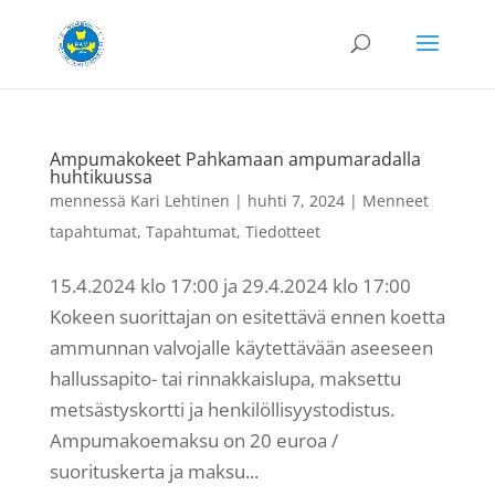
Ampumakokeet Pahkamaan ampumaradalla
huhtikuussa
mennessä
Kari Lehtinen
|
huhti 7, 2024
|
Menneet
tapahtumat
,
Tapahtumat
,
Tiedotteet
15.4.2024 klo 17:00 ja 29.4.2024 klo 17:00
Kokeen suorittajan on esitettävä ennen koetta
ammunnan valvojalle käytettävään aseeseen
hallussapito- tai rinnakkaislupa, maksettu
metsästyskortti ja henkilöllisyystodistus.
Ampumakoemaksu on 20 euroa /
suorituskerta ja maksu...