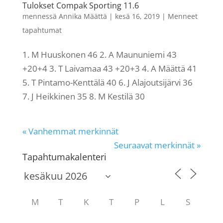
Tulokset Compak Sporting 11.6
mennessä
Annika Määttä
|
kesä 16, 2019
|
Menneet
tapahtumat
1. M Huuskonen 46 2. A Maununiemi 43
+20+4 3. T Laivamaa 43 +20+3 4. A Määttä 41
5. T Pintamo-Kenttälä 40 6. J Alajoutsijärvi 36
7. J Heikkinen 35 8. M Kestilä 30
« Vanhemmat merkinnät
Seuraavat merkinnät »
Tapahtumakalenteri
M
T
K
T
P
L
S