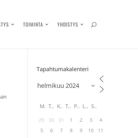
STYS
TOIMINTA
YHDISTYS
Tapahtumakalenteri
nan
M
T
K
T
P
L
S
29
30
31
1
2
3
4
5
6
7
8
9
10
11