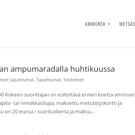
AMMUNTA
METSÄ
n ampumaradalla huhtikuussa
neet tapahtumat
,
Tapahtumat
,
Tiedotteet
7:00 Kokeen suorittajan on esitettävä ennen koetta ammun
pito- tai rinnakkaislupa, maksettu metsästyskortti ja
on 20 euroa / suorituskerta ja maksu...