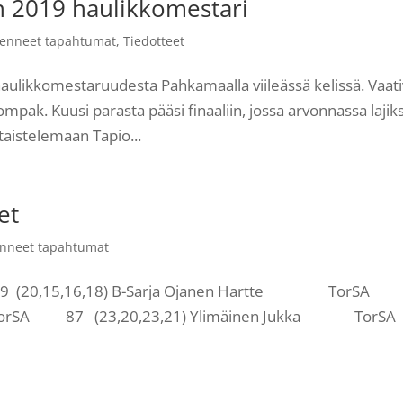
 2019 haulikkomestari
enneet tapahtumat
,
Tiedotteet
haulikkomestaruudesta Pahkamaalla viileässä kelissä. Vaat
ompak. Kuusi parasta pääsi finaaliin, jossa arvonnassa lajiks
 taistelemaan Tapio...
et
nneet tapahtumat
(20,15,16,18) B-Sarja Ojanen Hartte TorSA
ka TorSA 87 (23,20,23,21) Ylimäinen Jukka To