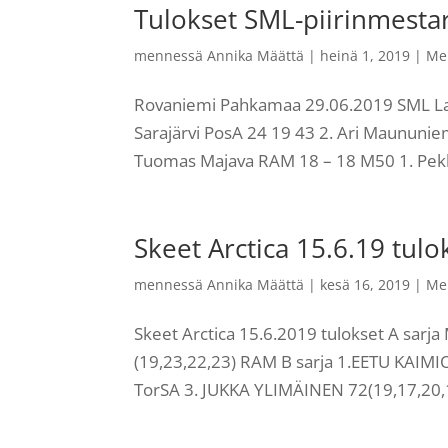
Tulokset SML-piirinmesta
mennessä
Annika Määttä
|
heinä 1, 2019
|
Me
Rovaniemi Pahkamaa 29.06.2019 SML Lap
Sarajärvi PosA 24 19 43 2. Ari Maununi
Tuomas Majava RAM 18 – 18 M50 1. Pekk
Skeet Arctica 15.6.19 tulo
mennessä
Annika Määttä
|
kesä 16, 2019
|
Me
Skeet Arctica 15.6.2019 tulokset A sa
(19,23,22,23) RAM B sarja 1.EETU KAIMI
TorSA 3. JUKKA YLIMÄINEN 72(19,17,20,