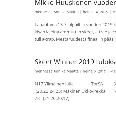
Mikko Huuskonen vuoden
mennessä
Annika Määttä
|
heinä 14, 2019
|
M
Lauantaina 13.7 kilpailtiin vuoden 2019 
kisan lajeina ammuttiin skeet, a-trap ja c
tuli a-trap. Mestaruudesta finaaliin pääsi
Skeet Winner 2019 tuloks
mennessä
Annika Määttä
|
heinä 6, 2019
|
Me
N17 Ylimäinen Julia TorSA 69 
(20,22,24,23) Mäkinen Ukko-Pek
78 (21,20,20,17)...