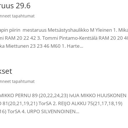
ruus 29.6
nneet tapahtumat
in piirin mestaruus Metsästyshaulikko M Yleinen 1. Mik
emi RAM 20 22 42 3. Tommi Pintamo-Kenttälä RAM 20 20 40
a Miettunen 23 23 46 M60 1. Harte...
kset
nneet tapahtumat
rja MIKKO PERNU 89 (20,22,24,23) IvUA MIKKO HUUSKONEN
O 81(20,21,19,21) TorSA 2. REIJO ALKKU 75(21,17,18,19)
16) TorSA 4. URPO SILVENNOINEN...