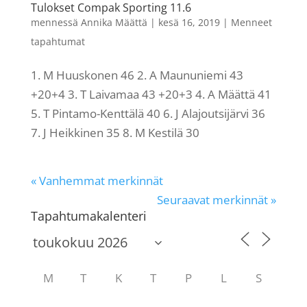
Tulokset Compak Sporting 11.6
mennessä
Annika Määttä
|
kesä 16, 2019
|
Menneet
tapahtumat
1. M Huuskonen 46 2. A Maununiemi 43
+20+4 3. T Laivamaa 43 +20+3 4. A Määttä 41
5. T Pintamo-Kenttälä 40 6. J Alajoutsijärvi 36
7. J Heikkinen 35 8. M Kestilä 30
« Vanhemmat merkinnät
Seuraavat merkinnät »
Tapahtumakalenteri
M
T
K
T
P
L
S