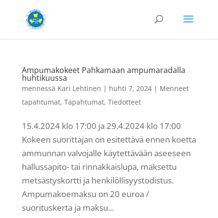
Ampumakokeet Pahkamaan ampumaradalla
huhtikuussa
mennessä
Kari Lehtinen
|
huhti 7, 2024
|
Menneet
tapahtumat
,
Tapahtumat
,
Tiedotteet
15.4.2024 klo 17:00 ja 29.4.2024 klo 17:00
Kokeen suorittajan on esitettävä ennen koetta
ammunnan valvojalle käytettävään aseeseen
hallussapito- tai rinnakkaislupa, maksettu
metsästyskortti ja henkilöllisyystodistus.
Ampumakoemaksu on 20 euroa /
suorituskerta ja maksu...