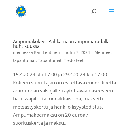
Ampumakokeet Pahkamaan ampumaradalla
huhtikuussa
mennessä
Kari Lehtinen
|
huhti 7, 2024
|
Menneet
tapahtumat
,
Tapahtumat
,
Tiedotteet
15.4.2024 klo 17:00 ja 29.4.2024 klo 17:00
Kokeen suorittajan on esitettävä ennen koetta
ammunnan valvojalle käytettävään aseeseen
hallussapito- tai rinnakkaislupa, maksettu
metsästyskortti ja henkilöllisyystodistus.
Ampumakoemaksu on 20 euroa /
suorituskerta ja maksu...