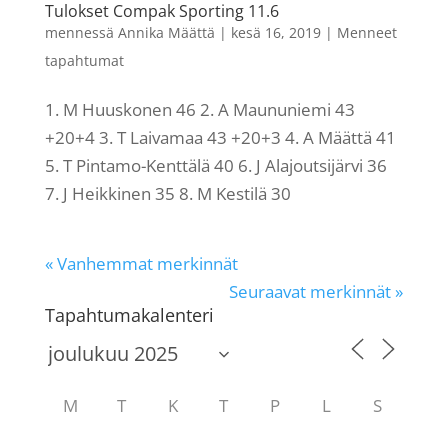
Tulokset Compak Sporting 11.6
mennessä
Annika Määttä
|
kesä 16, 2019
|
Menneet
tapahtumat
1. M Huuskonen 46 2. A Maununiemi 43
+20+4 3. T Laivamaa 43 +20+3 4. A Määttä 41
5. T Pintamo-Kenttälä 40 6. J Alajoutsijärvi 36
7. J Heikkinen 35 8. M Kestilä 30
« Vanhemmat merkinnät
Seuraavat merkinnät »
Tapahtumakalenteri
M
T
K
T
P
L
S