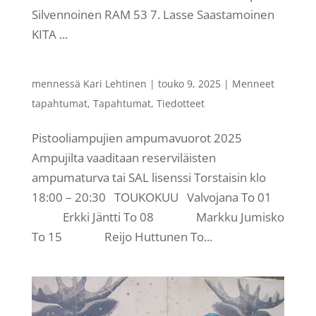
Silvennoinen RAM 53 7. Lasse Saastamoinen
KITA ...
mennessä
Kari Lehtinen
|
touko 9, 2025
|
Menneet
tapahtumat
,
Tapahtumat
,
Tiedotteet
Pistooliampujien ampumavuorot 2025
Ampujilta vaaditaan reserviläisten
ampumaturva tai SAL lisenssi Torstaisin klo
18:00 – 20:30 TOUKOKUU Valvojana To 01
Erkki Jäntti To 08 Markku Jumisko
To 15 Reijo Huttunen To...