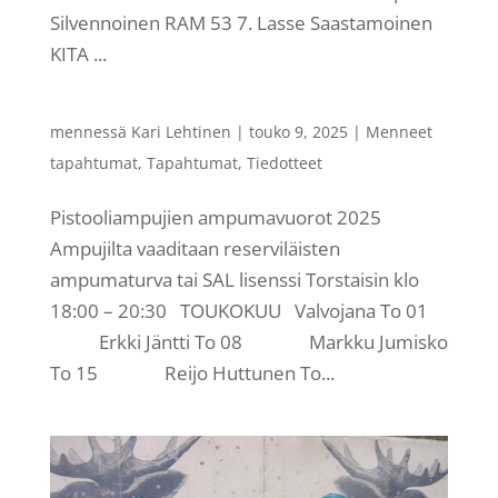
Silvennoinen RAM 53 7. Lasse Saastamoinen
KITA ...
mennessä
Kari Lehtinen
|
touko 9, 2025
|
Menneet
tapahtumat
,
Tapahtumat
,
Tiedotteet
Pistooliampujien ampumavuorot 2025
Ampujilta vaaditaan reserviläisten
ampumaturva tai SAL lisenssi Torstaisin klo
18:00 – 20:30 TOUKOKUU Valvojana To 01
Erkki Jäntti To 08 Markku Jumisko
To 15 Reijo Huttunen To...