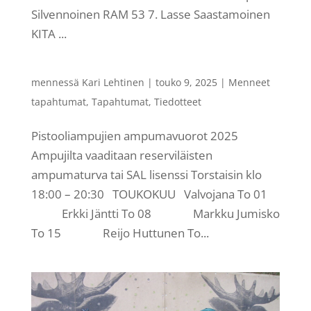
Silvennoinen RAM 53 7. Lasse Saastamoinen
KITA ...
mennessä
Kari Lehtinen
|
touko 9, 2025
|
Menneet
tapahtumat
,
Tapahtumat
,
Tiedotteet
Pistooliampujien ampumavuorot 2025
Ampujilta vaaditaan reserviläisten
ampumaturva tai SAL lisenssi Torstaisin klo
18:00 – 20:30 TOUKOKUU Valvojana To 01
Erkki Jäntti To 08 Markku Jumisko
To 15 Reijo Huttunen To...